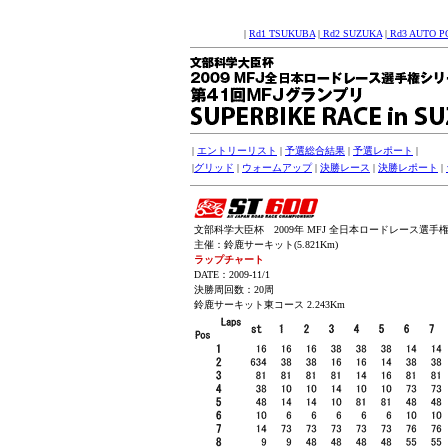
|
Rd1 TSUKUBA
|
Rd2 SUZUKA
|
Rd3 AUTO P
|
エントリーリスト
|
予選総合結果
|
予選レポート
|
|
グリッド
|
ウォームアップ
|
決勝レース
|
決勝レポート
|
文部科学大臣杯 2009年 MFJ 全日本ロードレース選手権シリ
主催：鈴鹿サーキット(5.821Km)
ラップチャート
DATE：2009-11/1
決勝周回数：20周
鈴鹿サーキット東コース 2.243Km