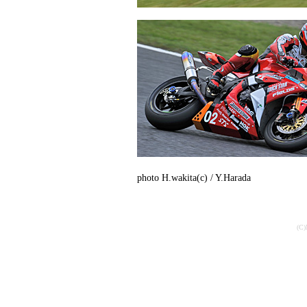
photo H.wakita(c) / Y.Harada
(C)