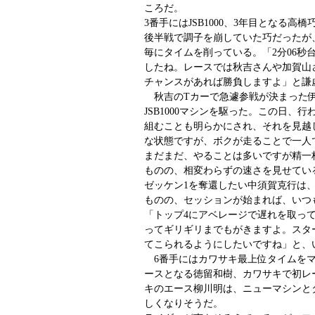
ころだ。
3番手にはJSB1000、3年目となる
後半戦で調子を崩していた巧だったが
毎にタイムを削っている。「2分06秒
したね。レースでは秋吉さんや加賀山
チャンスがあれば勝負しますよ」と謙
秋吉のTカーで急遽参戦が決まった伊
JSB1000マシンを駆った。この日、
組むことも明らかにされ、それを見越
な状態ですが、ボクが走ることで一人
まだまだ、やることは多いですが精一
ものの、相変わらずの速さを見せてい
ゼッケン1を奪還したい中須賀克行は
ものの、セッションが始まれば、いつ
「トップ4にアベレージで遅れを取っ
ってギリギリまでもがきますよ。スタ
てこられるようにしたいですね」と、
6番手にはカワサキ最上位タイムをマ
ースとなる徳留和樹、カワサキで初レ
キのエース柳川明は、ニューマシンとタ
しくなりそうだ。