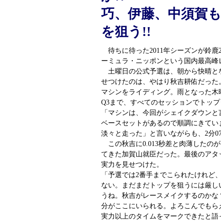
巧、伊藤、中須賀
を狙う!!
待ちに待った2011年シーズンが鈴鹿2
ーミュラ・ニッポンという国内最高峰
土曜日の公式予選は、朝から快晴と
せつけたのは、やはり秋吉耕佑だった。
マシンをライディング。雨となった木
Q3まで、すべてのセッションでトッ
「マシンは、今回がシェイクダウンと
ベースセットがあるので順調にきてい
淡々と走った」と言いながらも、2分0
この秋吉に0.013秒差と肉薄したの
てきた加賀山就臣だった。最後のアタ
実力を見せつけた。
「予選では2番手までこられたけれど
ない。まだまだトップを狙うには厳し
うね。秋吉がレースメイクするのかな
分がここにいられる。よろこんでもら
実力以上のタイムをマークできたと語