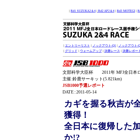
|
Rd1 SUZUKA2＆4
|
Rd2 AP2＆4
|
Rd3 MOTEGI
|
R
|
エントリーリスト
|
ノックアウト-Q1
|
ノックアウト-Q
|
グリッド
|
ウォームアップ
|
決勝レース
|
決勝レポー
文部科学大臣杯 2011年 MFJ全日本
主催:鈴鹿サーキット(5.821km)
JSB1000予選レポート
DATE::2011-05-14
カギを握る秋吉が全
獲得！
全日本に復帰した
か!?