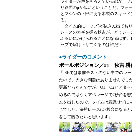
ライダーが声をそろえているのが、フ
り路面のμが低いということだ。フォ
とマシンの下部にある木製のスキッド
る。
タイム的にトップ5が抜きん出ており
レースのカギを握る秋吉が、どうレー
ふるいにかけられることになるはず。
ップで駆け下りてくるのは誰だ!?
●ライダーのコメント
ポールポジション／#1 秋吉 耕佑 F.
『JSBでは事前テストのない中でのレ
たので、大きな問題はありませんでした
更新だったんですが、Q1、Q2とアタ
めるのではなくアベレージで7秒台を
ムを出したので、タイムは意識せずに
じでした。決勝レースは7秒台になる
をして臨みたいと思います』