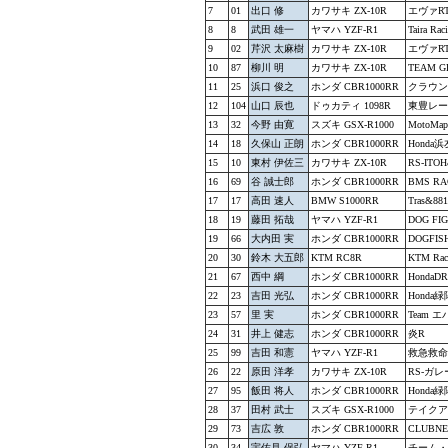
7
01
出口 修
カワサキ ZX-10R
エヴァR
8
8
武田 雄一
ヤマハ YZF-R1
Taira Rac
9
02
芹沢 太麻樹
カワサキ ZX-10R
エヴァR
10
87
柳川 明
カワサキ ZX-10R
TEAM G
11
25
浜口 俊之
ホンダ CBR1000RR
クラウン
12
104
山口 辰也
ドゥカティ 1098R
東豊レー
13
32
今野 由寛
スズキ GSX-R1000
MotoMap
14
18
久保山 正朗
ホンダ CBR1000RR
Hond
15
10
東村 伊佐三
カワサキ ZX-10R
RS-ITO
16
69
谷 誠士郎
ホンダ CBR1000RR
BMS RA
17
17
高田 速人
BMW S1000RR
Tras&88
18
19
藤田 拓哉
ヤマハ YZF-R1
DOG FI
19
66
大内田 実
ホンダ CBR1000RR
DOGF
20
30
鈴木 大五郎
KTM RC8R
KTM Rac
21
67
西中 綱
ホンダ CBR1000RR
Honda
22
23
吉田 光弘
ホンダ CBR1000RR
Hond
23
57
里 実
ホンダ CBR1000RR
Team エ
24
31
井上 健志
ホンダ CBR1000RR
炎R
25
99
吉田 和憲
ヤマハ YZF-R1
救急救命戦
26
22
原田 洋孝
カワサキ ZX-10R
RS-ガ
27
95
飯田 将人
ホンダ CBR1000RR
Honda
28
37
田村 武士
スズキ GSX-R1000
テイクア
29
73
吉広 敦
ホンダ CBR1000RR
CLUBNE
30
34
宇佐見 保弘
ヤマハ YZF-R1
チーム・