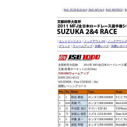
|
Rd1 SUZUKA2＆4
|
Rd2 AP2＆4
|
Rd3 MOTEGI
|
R
|
エントリーリスト
|
ノックアウト-Q1
|
ノックアウト-Q
|
グリッド
|
ウォームアップ
|
決勝レース
|
決勝レポー
文部科学大臣杯 2011年 MFJ全日本ロードレース選
主催:鈴鹿サーキット(5.821km)
JSB1000ウォームアップ
DATE:2011-05-15
WEATHER : Fine COURSE : Dry
国際レーシングコース
Pos.
No.
Rider
Type
Team
1
1
秋吉 耕佑
ホンダ CBR1000RR
F.C.C.T
2
634
高橋 巧
ホンダ CBR1000RR
MuSAS
3
21
中須賀 克行
ヤマハ YZF-R1
YSPRaci
4
71
加賀山 就臣
スズキ GSX-R1000
Team K
5
5
伊藤 真一
ホンダ CBR1000RR
F.C.C.T
6
54
徳留 和樹
ホンダ CBR1000RR
Hond