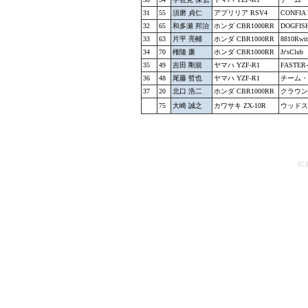
31
55
須磨 貞仁
アプリリア RSV4
CONFIA
32
65
和多瀬 邦治
ホンダ CBR1000RR
DOGF
33
63
片平 亮輔
ホンダ CBR1000RR
8810Rwi
34
70
権隨 廉
ホンダ CBR1000RR
Jr'sClub
35
49
吉田 剛規
ヤマハ YZF-R1
FASTER-
36
48
尾藤 哲也
ヤマハ YZF-R1
チーム・
37
20
北口 浩二
ホンダ CBR1000RR
クラウン
75
大崎 誠之
カワサキ ZX-10R
ウッドス
(C)