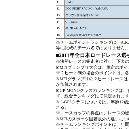
11
H.M.F
12
DOG FIGHT RACING・YAMAHA
13
クラウン警備保障RACING
14
G -TRIBE
15
8810R with MCR
16
Honda浜友会浜松エスカルゴ
※チームポイントランキングは、A.R.
等に記載のチーム名ではありません
■2011年全日本ロードレース
※決勝レースの完走者に対し、下表
※MFJグランプリ大会は、規定のポ
※２ヒート制の場合のポイントは、
※MFJグランプリの２ヒートレース
が加算されます。
※GP-MONOクラスのランキングは
ず、総合ランキングにて決定されま
※ J-GP3クラスについては、年齢1
れる。
※ユースカップの得点は、レースの
※MFJのスポーツ国籍以外の選手に
※チームランキングポイントは、年