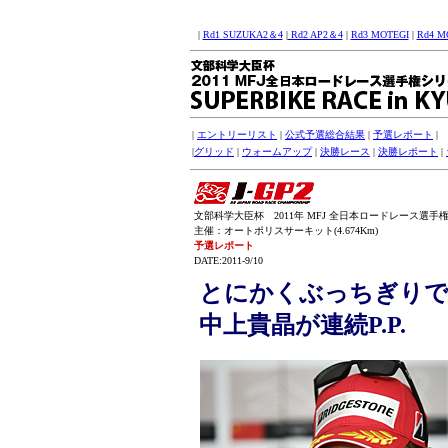
|
Rd1 SUZUKA2＆4
|
Rd2 AP2＆4
|
Rd3 MOTEGI
|
Rd4 M
|
エントリーリスト
|
公式予選総合結果
|
予選レポート
|
|
グリッド
|
ウォームアップ
|
決勝レース
|
決勝レポート
|
文部科学大臣杯 2011年 MFJ 全日本ロードレース選手権シリー
主催：オートポリスサーキット(4.674Km)
予選レポート
DATE:2011-9/10
とにかくぶっちぎりで
中上貴晶が連続P.P.