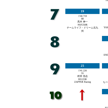
T
19
1'40.719
88
高木 伸一
NSF250R
YA
チームライフ・ドリーム北九
州
EN
25
1'41.226
55
村井 浩志
RS125R
ZAPPER Racing
ちー
AS