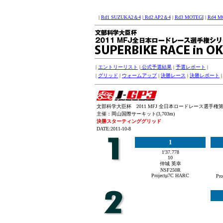
|
Rd1 SUZUKA2＆4
|
Rd2 AP2＆4
|
Rd3 MOTEGI
|
Rd4 M
|
エントリーリスト
|
公式予選結果
|
予選レポート
|
|
グリッド
|
ウォームアップ
|
決勝レース
|
決勝レポート
文部科学大臣杯 2011 MFJ 全日本ロードレース選手権第
主催：岡山国際サーキット(3,703m)
決勝スターティンググリッド
DATE:2011-10-8
1
1'37.778
10
仲城 英幸
NSF250R
Projectμ7C HARC
Pr