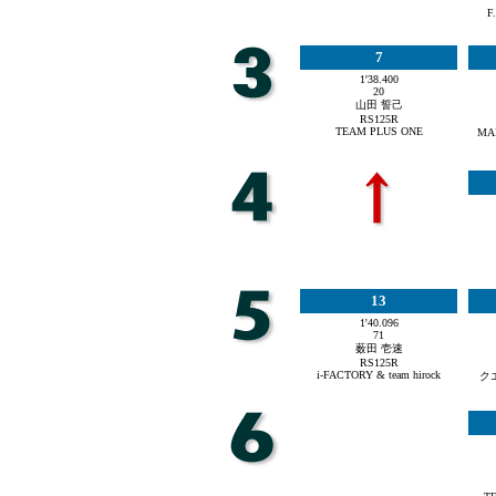
F
7
1'38.400
20
山田 誓己
RS125R
TEAM PLUS ONE
MA
13
1'40.096
71
薮田 壱速
RS125R
i-FACTORY & team hirock
ク