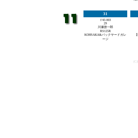
31
1'43.003
29
川瀬啓一郎
RS125R
KOHSAKA&バックヤードガレ
【
ージ
(C)