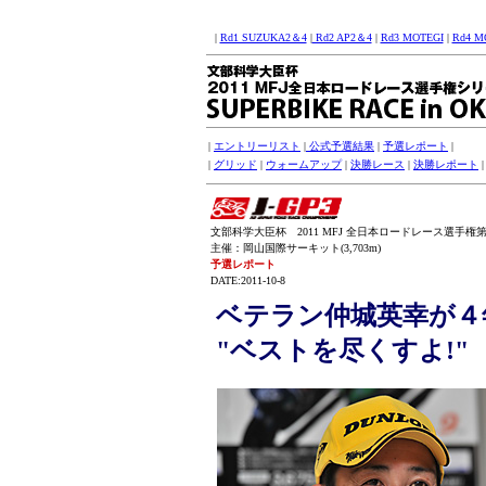
|
Rd1 SUZUKA2＆4
|
Rd2 AP2＆4
|
Rd3 MOTEGI
|
Rd4 M
|
エントリーリスト
|
公式予選結果
|
予選レポート
|
|
グリッド
|
ウォームアップ
|
決勝レース
|
決勝レポート
文部科学大臣杯 2011 MFJ 全日本ロードレース選手権第
主催：岡山国際サーキット(3,703m)
予選レポート
DATE:2011-10-8
ベテラン仲城英幸が４年
"ベストを尽くすよ!"