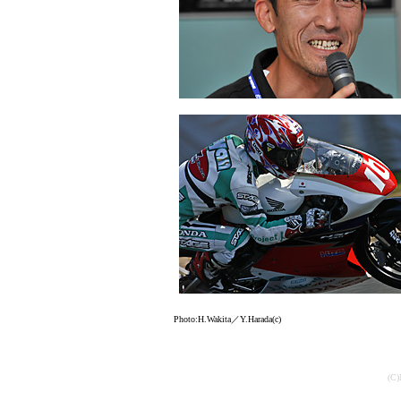
Photo:H.Wakita／Y.Harada(c)
(C)