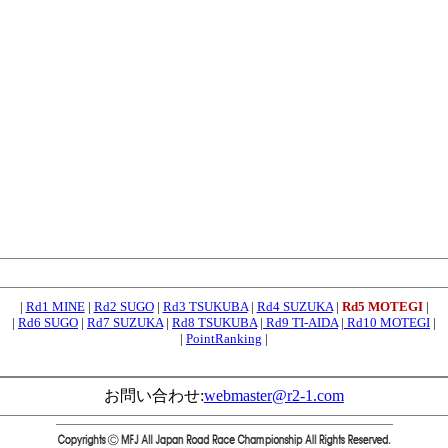
|
Rd1 MINE
|
Rd2 SUGO
|
Rd3 TSUKUBA
|
Rd4 SUZUKA
|
Rd5 MOTEGI
|
|
Rd6 SUGO
|
Rd7 SUZUKA
|
Rd8 TSUKUBA
|
Rd9 TI-AIDA
|
Rd10 MOTEGI
|
|
PointRanking
|
お問い合わせ:
webmaster@r2-1.com