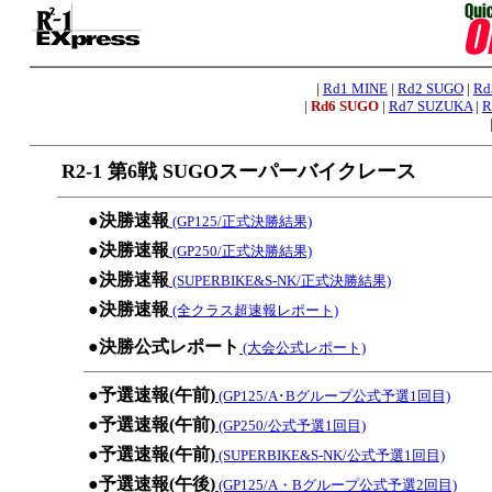
|
Rd1 MINE
|
Rd2 SUGO
|
Rd
|
Rd6 SUGO
|
Rd7 SUZUKA
|
R
R2-1 第6戦 SUGOスーパーバイクレース
●決勝速報
(GP125/正式決勝結果)
●決勝速報
(GP250/正式決勝結果)
●決勝速報
(SUPERBIKE&S-NK/正式決勝結果)
●決勝速報
(全クラス超速報レポート)
●決勝公式レポート
(大会公式レポート)
●予選速報(午前)
(GP125/A･Bグループ公式予選1回目)
●予選速報(午前)
(GP250/公式予選1回目)
●予選速報(午前)
(SUPERBIKE&S-NK/公式予選1回目)
●予選速報(午後)
(GP125/A・Bグループ公式予選2回目)