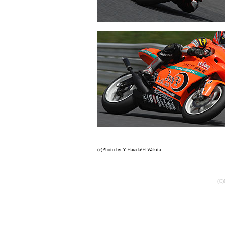
(c)Photo by Y.Harada/H.Wakita
(C)