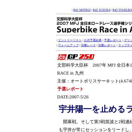
|
Rd1 MOTEGI
|
Rd2 SUZUKA
|
Rd3 TSUKUBA
|
エントリーリスト
|
公式予選結果
|
予選レポート
|
グリ
|
ウォームアップ
|
決勝レース
|
決勝レポート
|
ラップチ
文部科学大臣杯 2007年 MFJ 全日
RACE in 九州
主催：オートポリスサーキット(4.674
予選レポート
DATE:2007-5/26
宇井陽一を止めるラ
開幕戦、そして第3戦筑波と2戦連
も宇井が常にセッションをリードし