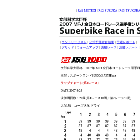
|
Rd1 MOTEGI
|
Rd2 SUZUKA
|
Rd3 TSUKUBA
|
エントリーリスト
|
公式予選総合結果
|
予選レポート
|
|
グリッド
|
ウォームアップ
|
決勝レース
|
決勝レポート
文部科学大臣杯 2007年 MFJ 全日本ロードレース選手権シリー
主催：スポーツランドSUGO(3.7375Km)
ラップチャート
[第1レース]
DATE:2007-8/26
決勝周回数：20周(第1レース10周／第2レース10周)
天候:晴 コース状況:ドライ