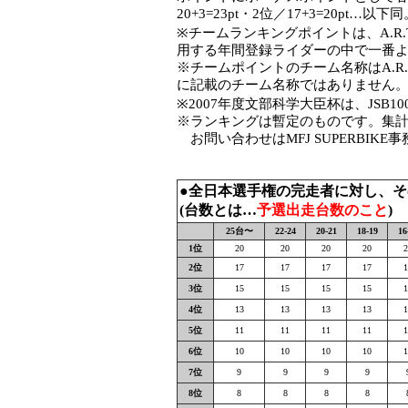
20+3=23pt・2位／17+3=20pt…以下
※チームランキングポイントは、A.R
用する年間登録ライダーの中で一番
※チームポイントのチーム名称はA.R
に記載のチーム名称ではありません
※2007年度文部科学大臣杯は、JSB
※ランキングは暫定のものです。集計はM
お問い合わせはMFJ SUPERBIKE
●全日本選手権の完走者に対し、
(台数とは…
予選出走台数のこと
)
25台〜
22-24
20-21
18-19
16
1位
20
20
20
20
2
2位
17
17
17
17
1
3位
15
15
15
15
1
4位
13
13
13
13
1
5位
11
11
11
11
1
6位
10
10
10
10
1
7位
9
9
9
9
8位
8
8
8
8