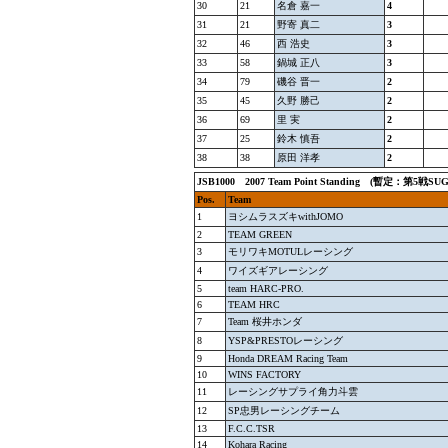
30
21
名倉 嘉一
4
31
21
野寄 真二
3
32
46
西 浩史
3
33
58
鍋城 正八
3
34
79
磯谷 晋一
2
35
45
久野 勝己
2
36
69
里 実
2
37
25
鈴木 慎吾
2
38
38
原田 洋孝
2
JSB1000
2007 Team Point Standing (暫定：
第5戦SU
Pos.
Team
1
ヨシムラスズキwithJOMO
2
TEAM GREEN
3
モリワキMOTULレーシング
4
ワイズギアレーシング
5
team HARC-PRO.
6
TEAM HRC
7
Team 桜井ホンダ
8
YSP&PRESTOレーシング
9
Honda DREAM Racing Team
10
WINS FACTORY
11
レーシングサプライ角力斗雲
12
SP忠男レーシングチーム
13
F.C.C.TSR
14
Kohara Racing