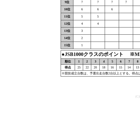
9位
7
7
7
7
10位
6
6
6
11位
5
5
12位
4
4
13位
3
14位
2
15位
1
●JSB1000クラスのポイント ※
順位
1
2
3
4
5
6
7
8
得点
25
22
20
18
16
15
14
13
※競技成立台数は、予選出走台数2台以上とする。得点
(C)