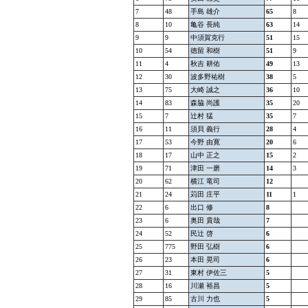
7
48
手島 雄介
65
8
8
10
亀谷 長純
63
14
9
9
中須賀克行
51
15
10
54
徳留 和樹
51
9
11
4
秋吉 耕佑
49
13
12
30
波多野祐樹
38
5
13
75
大崎 誠之
36
10
14
83
森脇 尚護
35
20
15
7
辻村 猛
35
7
16
11
須貝 義行
28
4
17
53
今野 由寛
20
6
18
17
山中 正之
15
2
19
71
津田 一磨
14
3
20
62
横江 竜司
12
21
24
苅田 庄平
11
1
22
6
出口 修
8
23
6
奥田 貴哉
7
24
52
民辻 啓
6
25
775
野田 弘樹
6
26
23
本田 晃司
6
27
31
東村 伊佐三
5
28
16
川瀬 裕昌
5
29
85
古川 力也
5