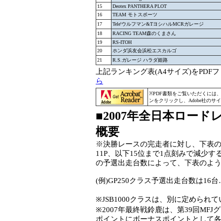
15
Deotex PANTHERA PLOT
16
TEAM モトスポーツ
17
Tele'ウルフマン&TヨシハルMCRガレージ
18
RACING TEAM森のくまさん
19
RS-ITOH
20
ホンダ浜友会浜松エスカルゴ
21
R.S.ガレージ ハラダ姫路
上記ランキング表(A4サイズ)をPD
ら
※PDF書類をご覧いただくには
ンをクリックし、Adobe社の
■2007年全日本ロー
概要
※決勝レースの完走者に対し、下表のように
11P、以下15位まで1点刻みで減少
の予選出走台数によって、下表のよ
(例)GP250クラス予選出走台数は1
※JSB1000クラスは、別に定められて
※2007年最終戦鈴鹿は、第39回MF
ポイントにボーナスポイントとして各