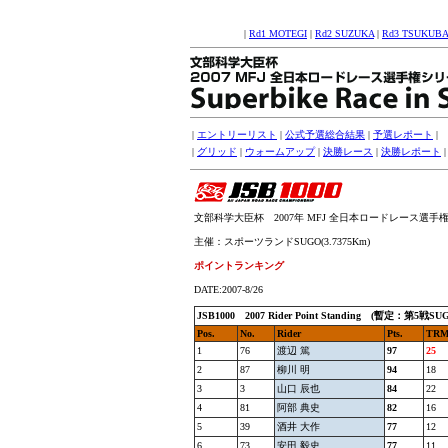
|
Rd1 MOTEGI
|
Rd2 SUZUKA
|
Rd3 TSUKUBA
|
エントリーリスト
|
公式予選総合結果
|
予選レポート
|
|
グリッド
|
ウォームアップ
|
決勝レース
|
決勝レポート
文部科学大臣杯 2007年 MFJ 全日本ロードレース選手権シリー
主催：スポーツランドSUGO(3.7375Km)
ポイントランキング
DATE:2007-8/26
JSB100
0 2007 Rider Point Standing (暫定：
第5戦SU
Pos.
No.
Rider
Pts.
TR
1
76
渡辺 篤
97
25
2
87
柳川 明
94
18
3
3
山口 辰也
84
22
4
81
阿部 典史
82
16
5
39
酒井 大作
77
12
6
73
安田 毅史
77
11