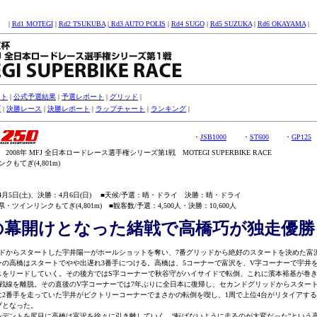
|
Rd1 MOTEGI
|
Rd2 TSUKUBA
|
Rd3 AUTO POLIS
|
Rd4 SUGO
|
Rd5 SUZUKA
|
Rd6 OKAYAMA
|
スト
|
公式予選結果
|
予選レポート
|
グリッド
|
プ
|
決勝レース
|
決勝レポート
|
ラップチャート
|
ランキング
|
・
JSB1000
・
ST600
・
GP125
008年 MFJ 全日本ロードレース選手権シリーズ第1戦 MOTEGI SUPERBIKE RACE
もてぎ(4,801m)
4月5日(土)、決勝：4月6日(日) ■天候/予選：
晴・ドライ
決勝：晴・ドライ
・ツインリンクもてぎ(4,801m) ■観客数/予選：4,500人・決勝：10,600人
の幕開けとなった緒戦で高橋巧が独走優勝
ドからスタートした宇井陽一がホールショットを奪い、7番グリッドから絶好のスタートを決めた富
ーの高橋はスタートでやや出遅れ3番手につける。高橋は、5コーナーで富沢を、V字コーナーで宇井
スをリードしていく。その後方ではS字コーナーで秋谷守がハイサイドで転倒、これに濱本裕基が巻
が戦線を離脱。その直後のV字コーナーでは7年ぶりに全日本に復帰し、セカンドグリッドからスター
に2番手を走っていた宇井がビクトリーコーナーでまさかの転倒を喫し、1周で上位4台がリタイアす
プとなった。
デントを尻目に高橋は富沢を徐々に引き離していく。“転ばないように走るのが大変だった”という