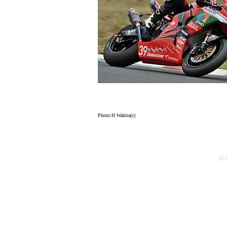
Photo:H.Wakita(c)
(C)