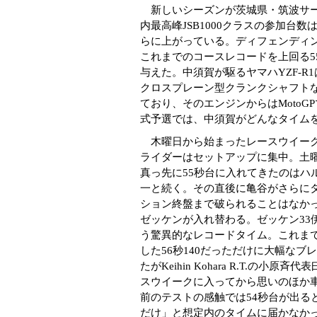
新しいシーズンが茨城県・筑波サー
内最高峰JSB1000クラスの参加台
らに上がっている。ディフェンディ
これまでのコースレコードを上回る5
与えた。中須賀が駆るヤマハYZF-
クロスプレーン型クランクシャフトな
ており、そのエンジンからはMoto
式予選では、中須賀がどんなタイム
木曜日から始まったレースウイーク
ライダーはセットアップに集中。土曜
真っ先に55秒台に入れてきたのはハ
一と続く。その直後に亀谷がさらにタ
ション終盤まで破られることはなか
ゼッケンが入れ替わる。ゼッケン33伊
う驚異的なレコードタイム。これま
した56秒140だっただけに大幅な
たがKeihin Kohara R.T.の
スウイークに入ってから思いのほか
前のテストの感触では54秒台が出る
だけ」と想定内のタイムに届かなか