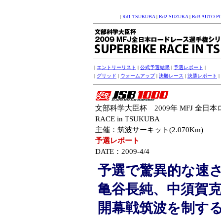
|
Rd1 TSUKUBA
|
Rd2 SUZUKA
|
Rd3 AUTO P
|
エントリーリスト
|
公式予選結果
|
予選レポート
|
|
グリッド
|
ウォームアップ
|
決勝レース
|
決勝レポート
|
文部科学大臣杯 2009年 MFJ 全日
RACE in TSUKUBA
主催：筑波サーキット(2.070Km)
予選レポート
DATE：2009-4/4
予選で驚異的な速
亀谷長純、中須賀
開幕戦筑波を制する