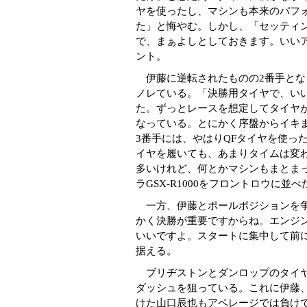
ヤを使ったし、マシンも本来のパフォ
た」と悔やむ。しかし、「セッティ
で、まぁよしとしておきます。いい
ント。
伊藤に逆転されたものの2番手とな
ノレている。「決勝用タイヤで、い
た。ずっとレースを想定してタイヤが
なっている。とにかく序盤からイキ
3番手には、やはりQFタイヤを使っ
イヤを履いても、あまりタイムは変
多いけれど、何とかマシンもまとま
ラGSX-R1000をフロントロウに並べ
一方、伊藤とポールポジションを争
かく決勝が重要ですからね。エンジ
いいですよ。スタートに集中して前
据える。
ブリヂストンとダンロップのタイヤ
ダッシュを狙っている。これに伊藤
けた山口辰也もアベレージでは負け