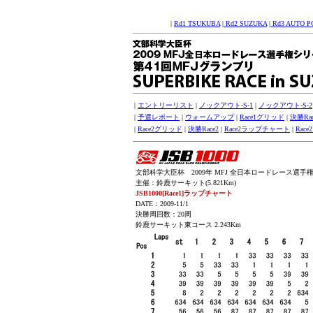
|
Rd1 TSUKUBA
|
Rd2 SUZUKA
|
Rd3 AUTO P
|
エントリーリスト
|
ノックアウト-S-1
|
ノックアウト-S-2
|
予選レポート
|
ウォームアップ
|
Race1グリッド
|
決勝Rac
|
Race2グリッド
|
決勝Race2
|
Race2ラップチャート
|
Rac
文部科学大臣杯 2009年 MFJ 全日本ロードレース選手権シリ
主催：鈴鹿サーキット(5.821Km)
JSB1000[Race1]ラップチャート
DATE：2009-11/1
決勝周回数：20周
鈴鹿サーキット東コース 2.243Km