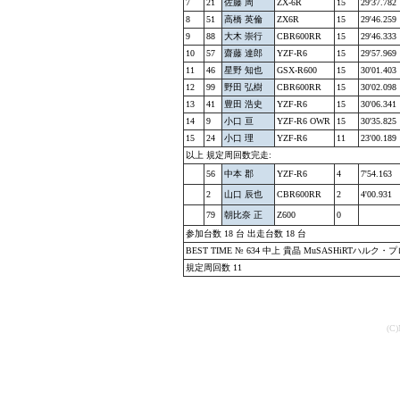
7
21
佐藤 周
ZX-6R
15
29'37.782
8
51
高橋 英倫
ZX6R
15
29'46.259
9
88
大木 崇行
CBR600RR
15
29'46.333
10
57
齋藤 達郎
YZF-R6
15
29'57.969
11
46
星野 知也
GSX-R600
15
30'01.403
12
99
野田 弘樹
CBR600RR
15
30'02.098
13
41
豊田 浩史
YZF-R6
15
30'06.341
14
9
小口 亘
YZF-R6 OWR
15
30'35.825
15
24
小口 理
YZF-R6
11
23'00.189
以上 規定周回数完走:
56
中本 郡
YZF-R6
4
7'54.163
2
山口 辰也
CBR600RR
2
4'00.931
79
朝比奈 正
Z600
0
参加台数 18 台 出走台数 18 台
BEST TIME № 634 中上 貴晶 MuSASHiRTハルク・プロ 1'5
規定周回数 11
(C)