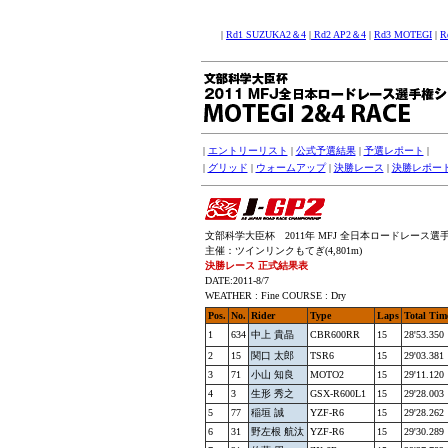
|
Rd1 SUZUKA2＆4
|
Rd2 AP2＆4
|
Rd3 MOTEGI
|
R
|
エントリーリスト
|
公式予選結果
|
予選レポート
|
|
グリッド
|
ウォームアップ
|
決勝レース
|
決勝レポー
文部科学大臣杯 2011年 MFJ 全日本ロードレース選手権
主催：ツインリンクもてぎ(4,801m)
決勝レース 正式結果表
DATE:2011-8/7
WEATHER : Fine COURSE : Dry
Pos.
No.
Rider
Type
Laps
Total Tim
1
634
中上 貴晶
CBR600RR
15
28'53.350
2
15
関口 太郎
TSR6
15
29'03.381
3
71
小山 知良
MOTO2
15
29'11.120
4
3
生形 秀之
GSX-R600L1
15
29'28.003
5
77
稲垣 誠
YZF-R6
15
29'28.262
6
31
野左根 航汰
YZF-R6
15
29'30.289