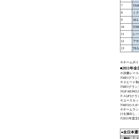
7
TAM
8
ミク
9
AL
10
TOH
11
レー
12
アサ
13
TEA
※チームポイ
■2011
※決勝レース
※MFJグラ
※２ヒート制
※MFJグラ
※GP-MO
※ J-GP
※ユースカッ
※MFJのス
※チームラン
けを抽出し、
※2011年度
●全日本選
順位
1