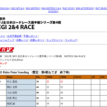
ZUKA2＆4
|
Rd2 AP2＆4
|
Rd3 MOTEGI
|
Rd4 MOTEGI 2＆4
|
Rd5 SUGO
|
Rd6 AUTOPOLIS
|
Rd7 OKA
SUZUKA
|
リスト
|
公式予選結果
|
予選レポート
|
ォームアップ
|
決勝レース
|
決勝レポート
|
ラップチャート
|
ランキング
|
 2011年 MFJ 全日本ロードレース選手権シリーズ第4戦 MOTEGI 2&4 RACE
ンクもてぎ(4,801m)
キング
7
011 Rider Point Standing (暫定：第4戦もてぎ 終了時)
.
Rider
Pts.
TRM
TRM
SUGO
AP
OIC
4
中上 貴晶
50
25
25
関口 太郎
44
22
22
小山 知良
40
20
20
生形 秀之
36
18
18
稲垣 誠
32
16
16