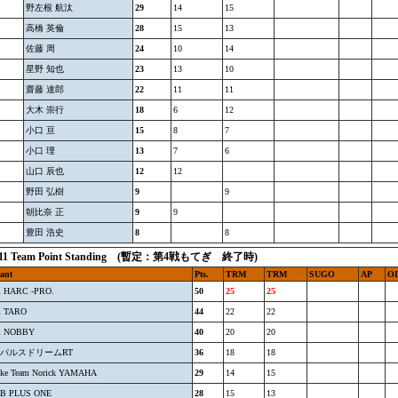
野左根 航汰
29
14
15
高橋 英倫
28
15
13
佐藤 周
24
10
14
星野 知也
23
13
10
齋藤 達郎
22
11
11
大木 崇行
18
6
12
小口 亘
15
8
7
小口 理
13
7
6
山口 辰也
12
12
野田 弘樹
9
9
朝比奈 正
9
9
豊田 浩史
8
8
011 Team Point Standing (暫定：第4戦もてぎ 終了時)
ant
Pts.
TRM
TRM
SUGO
AP
O
m HARC -PRO.
50
25
25
m TARO
44
22
22
m NOBBY
40
20
20
パルスドリームRT
36
18
18
ike Team Norick YAMAHA
29
14
15
B PLUS ONE
28
15
13