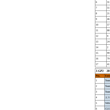
6
31
7
51
8
21
9
46
10
57
11
88
12
9
13
24
14
2
15
99
16
79
17
41
J-GP2 2
Pos.
Entr
1
Tea
2
Tea
3
Tea
4
エス
5
Web
6
CLU