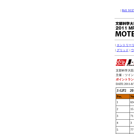
|
Rd1 SU
|
エントリー
|
グリッド
|
ウ
文部科学大臣杯
主催：ツインリ
ポイントラン
DATE:2011-8/
J-GP2 2
Pos.
No
1
63
2
15
3
71
4
3
5
77