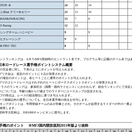
ITON -R
24
10
14
ニiBeat テリー&カリー
23
13
10
LMAN&OWRACING
13
7
6
O Racing
12
12
シングチーム ハニービー
9
9
ヒナレーシング
9
9
M PRO -TEC
8
8
ントランキングは、A.R.T.(MFJ)登録時のエントラント名です。プログラム等に記載のチーム名では
年全日本ロードレース選手権ポイントシステム概要
の完走者に対し、下表のようにポイントが与えられます。
ンプリ大会は、規定のポイントに３点が加算されます。
の場合のポイントは、各ヒートごとに通常のポイントが与えられます。
ンプリの２ヒートレースはそれぞれのヒートにボーナスポイント３ポイントが加算されます。
NOクラスのランキングは、参加区分（国際・国内ライセンス）にかかわらず、総合ランキングにて決定
3クラスについては、年齢12歳から17歳までのライダーにユースカップが設定される。
プの得点は、レースの総合順位に基づき与えられます。
ポーツ国籍以外の選手についても、全日本選手権の得点を付与します。
キングポイントは、年間登録チームのみが対象とされ、そのチームが起用するライダーの中の一番
積算します。
文部科学大臣杯は、JSB1000チャンピオンに授与します。
手権のポイント ※MFJ国内競技規則2011年版より抜粋
2
3
4
5
6
7
8
9
10
11
12
13
14
15
16
17
18