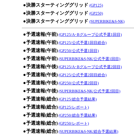
●決勝スターティンググリッド
(GP125)
●決勝スターティンググリッド
(GP250)
●決勝スターティンググリッド
(SUPERBIKE&S-NK)
●予選速報(午前)
(GP125/A･Bグループ公式予選1回目)
●予選速報(午前)
(GP125/公式予選1回目総合)
●予選速報(午前)
(GP250/公式予選1回目)
●予選速報(午前)
(SUPERBIKE&S-NK/公式予選1回目)
●予選速報(午後)
(GP125/A･Bグループ公式予選2回目)
●予選速報(午後)
(GP125/公式予選2回目総合)
●予選速報(午後)
(GP250/公式予選2回目)
●予選速報(午後)
(SUPERBIKE&S-NK/公式予選2回目)
●予選速報(総合)
(GP125/総合予選結果)
●予選速報(総合)
(GP125/レポート)
●予選速報(総合)
(GP250/総合予選結果)
●予選速報(総合)
(GP250/レポート)
●予選速報(総合)
(SUPERBIKE&S-NK/総合予選結果)