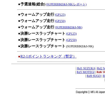
●予選速報(総合)
(SUPERBIKE&S-NK/レポート)
●ウォームアップ走行
(GP125)
●ウォームアップ走行
(GP250)
●ウォームアップ走行
(SUPERBIKE&S-NK)
●決勝レースラップチャート
(GP125)
●決勝レースラップチャート
(GP250)
●決勝レースラップチャート
(SUPERBIKE&S-NK)
●
R2-1ポイントランキング（暫定）
|
Rd1 SUZUKA
|
Rd2 
|
Rd5 MOTEGI
|
Rd6 
|
Rd9 SUGO
|
R