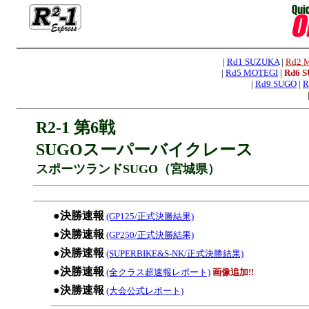
|
Rd1 SUZUKA
|
Rd2 
|
Rd5 MOTEGI
|
Rd6 
|
Rd9 SUGO
|
R
R2-1 第6戦
SUGOスーパーバイクレース
スポーツランドSUGO（宮城県）
●決勝速報
(GP125/正式決勝結果)
●決勝速報
(GP250/正式決勝結果)
●決勝速報
(SUPERBIKE&S-NK/正式決勝結果)
●決勝速報
(全クラス超速報レポート)
画像追加!!
●決勝速報
(大会公式レポート)