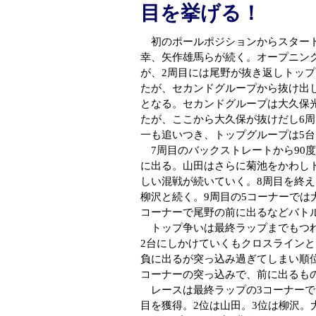
目を挙げる！
初のポールポジションからスタート
幸、矢作雄馬らが続く。オープニング
が、2周目には尾野が抜き返しトップ
たが、セカンドグループから抜け出
となる。セカンドグループは大久保
たが、ここから大久保が抜けだし6
一も追いつき、トップグループは5
7周目のバックストレートから90
に出る。山田はさらに菊池をかわし
しい混戦が続いていく。8周目を終
柳沢と続く。9周目の5コーナーでは
コーナーで尾野の前に出るなどバト
トップ争いは最終ラップまでもつれ
2台にしかけていくもクロスライン
負に出るが突っ込み過ぎてしまい順位
コーナーの突っ込みで、前に出るも
レースは最終ラップの3コーナーで
目を獲得。2位は山田。3位は柳沢。