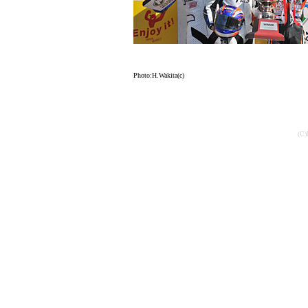
Photo:H.Wakita(c)
(C)