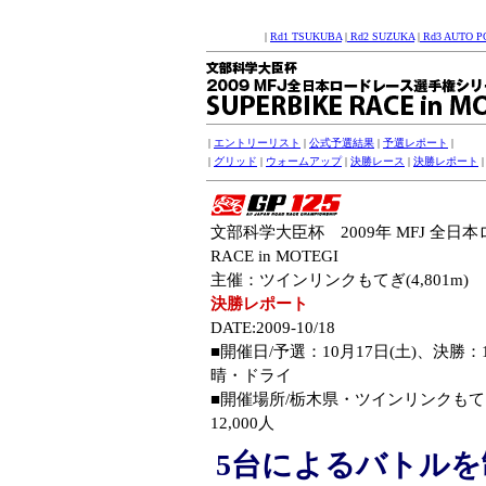
|
Rd1 TSUKUBA
|
Rd2 SUZUKA
|
Rd3 AUTO P
|
エントリーリスト
|
公式予選結果
|
予選レポート
|
|
グリッド
|
ウォームアップ
|
決勝レース
|
決勝レポート
文部科学大臣杯 2009年 MFJ 全日
RACE in MOTEGI
主催：ツインリンクもてぎ(4,801m)
決勝レポート
DATE:2009-10/18
■開催日/予選：10月17日(土)、決勝
晴・ドライ
■開催場所/栃木県・ツインリンクもてぎ(4
12,000人
5台によるバトルを