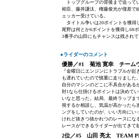
トップグループの背後まで迫ってい
裕臣、藤井謙汰、権藤俊光が僅差で続
ェッカー受けている。
タイトル争いは20ポイントを獲得
尾野は何とか6ポイントを獲得し68
3番手の山田にもチャンスは残され
●ライダーのコメント
優勝／#1 菊池 寛幸 チーム
『金曜日にエンジンにトラブルが起
も遅れていたので慎重に走りました
自分のマシンのどこに不具合がある
対1なら仕掛けるポイントは決めて
いなと思った。結局、最終ラップま
視するか相談し、気温が高かったら
ングをしていたのが、いい方向にい
けれど抜きつ抜かれつのレースにな
レースができるライダーが出てきて
2位／#5 山田 亮太 TEAM PL