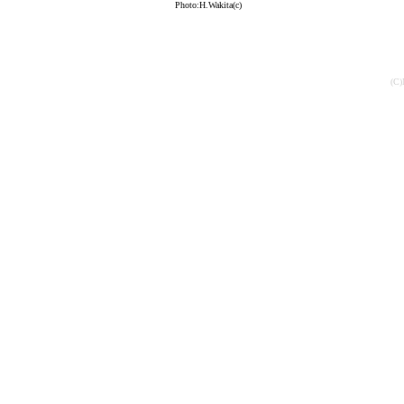
Photo:H.Wakita(c)
(C)