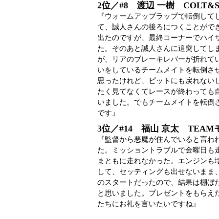
2位／#8 渡辺 一樹 COLT&S
『ウォームアップラップで転倒して
て、誠人さんの後ろにつくことがで
出たのですが、最終コーナーでハイ
た。そのあと誠人さんに追突してし
が、リアのブレーキレバーが折れて
いをしているチームメイトを転倒さ
思ったけれど、ピットにも戻れない
たく見てなくてレースが終わっても
いました。でもチームメイトを転倒
です』
3位／#14 福山 京太 TEA
『監督から悪魔が住んでいると言わ
た。ミッショントラブルで金曜日も
まともに走れなかった。エンジンも
して、セッティングも出せないまま
のスタートだったので、結果は棚ぼ
と思いました。プレゼントをもらえ
たちにお礼を言いたいですね』