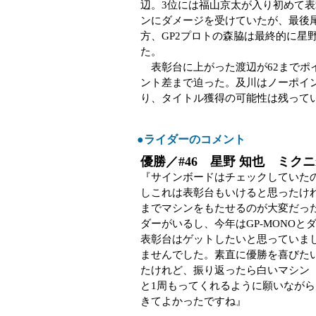
辺。3位には福山京太が入り初めて
ンにダメージを受けていたが、最後
方、GP2プロトの森脇は最終的に星
た。
表彰台に上がった渡辺が62までポ
ント差まで迫った。及川はノーポイン
り、タイトル獲得の可能性は残って
●ライダーのコメント
優勝／#46 星野 知也 ミクニiBe
『サインボードはチェックしていた
しこれは表彰台もいけると思ったけ
までマシンをもたせるのが大変だっ
ダーがいるし、今年はGP-MONO
表彰台はゲットしたいと思っていま
ませんでした。素直に優勝を喜びた
たけれど、振り返ったら白いマシン
と1周もってくれるように願いなが
きてよかったですね』