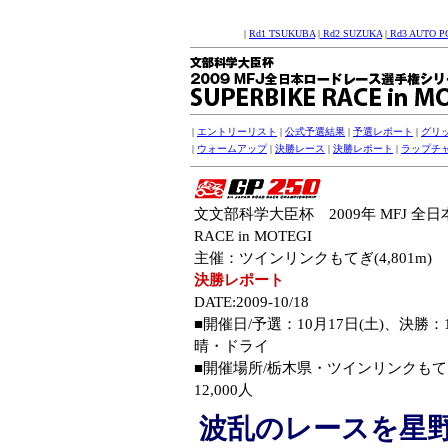
|
Rd1 TSUKUBA
|
Rd2 SUZUKA
|
Rd3 AUTO P
|
エントリーリスト
|
公式予選結果
|
予選レポート
|
グリ
|
ウォームアップ
|
決勝レース
|
決勝レポート
|
ラップチ
文
文部科学大臣杯 2009年 MFJ 全
RACE in MOTEGI
主催：ツインリンクもてぎ(4,801m)
決勝レポート
DATE:2009-10/18
■開催日/予選：10月17日(土)、決勝
晴・ドライ
■開催場所/栃木県・ツインリンクもてぎ(4
12,000人
波乱のレースを星