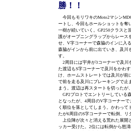
勝！！
今回もモリワキのMoto2マシンM
ートし、今回もホールショットを奪
一樹が続いていく。GP250クラスと
護がオープニングラップからレースを
せ、V字コーナーで森脇のインに入
森脇がインから前に出ていき、及川
す。
2周目には宇井が3コーナーで及川
た渡辺もS字コーナーで及川をかわ
け、ホームストレートでは及川が前に
で前を走る及川にブレーキングで止
まう。渡辺は再スタートを切ったが
GP2プロトでエントリーしている森
となったが、4周目のV字コーナー
く順位を落としてしまう。かわって
たが6周目のS字コーナーで転倒、リ
上位陣が次々と消える荒れた展開とな
ッカー受けた。2位には転倒から怒濤