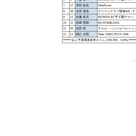
7
12
津田 拓也
WestPower
8
38
太田 達也
グリーンクラブ能塚&R・P・
9
11
佐藤 裕児
HiTMAN RC甲子園ヤマハ
10
21
岩崎 哲朗
RS-ITOH&ASIA
11
99
岩田 悟
テルル・ハニービーレーシ
12
13
関口 太郎
Team TARO PLUS ONE
***** 以上予選通過基準タイム (2'06.090 - 110%) ****
(C)