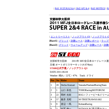
|
Rd1 SUZUKA2＆4
|
Rd2 AP2＆4
|
Rd3 MOTEGI
|
R
|
エントリーリスト
|
ノックアウト-Q1
|
ノックアウト-Q
[Race1]
|
グリッド
|
決勝レース
|
決勝レポート
|
ラップ
[Race2]
|
グリッド
|
ウォームアップ
|
決勝レース
|
決勝
文部科学大臣杯 2011年 MFJ全日本ロードレース選手権シリー
主催:オートポリスサーキット(4.674km)
ST600公式予選／ノックアウト-Q3
DATE:2011-06-04
Weather :晴れ / 22℃ / 47% Track :ドライ
Pos
No
Rider
Team
1
20
Decha Kraisart
YamahaThailandRacingTeam
2
1
山口 辰也
TOHORacingMOTOBUM
3
22
岡村 光矩
RSG☆フィービー&ドリー
4
57
藤原 克昭
M-TBEETKAWASAKI
5
9
渡辺 一馬
KoharaRacing
6
3
中冨 伸一
HiTMAN RC甲子園ヤマハ