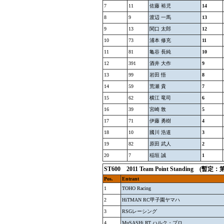
7
11
佐藤 裕児
14
8
9
渡辺 一馬
13
9
13
関口 太郎
12
10
73
浦本 修充
11
11
81
亀谷 長純
10
12
391
酒井 大作
9
13
99
岩田 悟
8
14
59
荒瀬 貴
7
15
62
横江 竜司
6
16
39
宮崎 敦
5
17
71
伊藤 勇樹
4
18
10
國川 浩道
3
19
82
原田 武人
2
20
7
稲垣 誠
1
ST600 2011 Team Point Standin
Pos.
Entrant
1
TOHO Racing
2
HiTMAN RC甲子園ヤマハ
3
RSGレーシング
4
MuSASHi RT ハルク・プロ