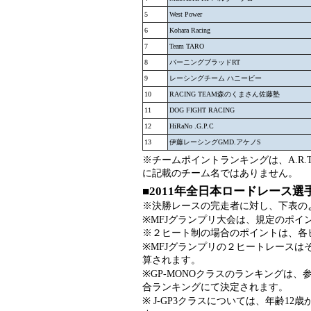
5
West Power
6
Kohara Racing
7
Team TARO
8
バーニングブラッドRT
9
レーシングチーム ハニービー
10
RACING TEAM森のくまさん佐藤塾
11
DOG FIGHT RACING
12
HiRaNo .G.P.C
13
伊藤レーシングGMD.アケノS
※チームポイントランキングは、A.R.
に記載のチーム名ではありません。
■2011年全日本ロードレース
※決勝レースの完走者に対し、下表の
※MFJグランプリ大会は、規定のポイ
※２ヒート制の場合のポイントは、各
※MFJグランプリの２ヒートレース
算されます。
※GP-MONOクラスのランキングは
合ランキングにて決定されます。
※ J-GP3クラスについては、年齢1