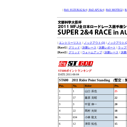
|
Rd1 SUZUKA2＆4
|
Rd2 AP2＆4
|
Rd3 MOTEGI
|
R
|
エントリーリスト
|
ノックアウト-Q1
|
ノックアウト-Q
[Race1]
|
グリッド
|
決勝レース
|
決勝レポート
|
ラップ
[Race2]
|
グリッド
|
ウォームアップ
|
決勝レース
|
決勝
ST600ポイントランキング
DATE:2011-06-04
ST600 2011 Rider Point Standi
Pos.
No.
Rider
Pts.
1
1
山口 辰也
25
2
57
藤原 克昭
22
3
3
中冨 伸一
20
4
22
岡村 光矩
18
5
634
小林 龍太
16
6
12
津田 拓也
15