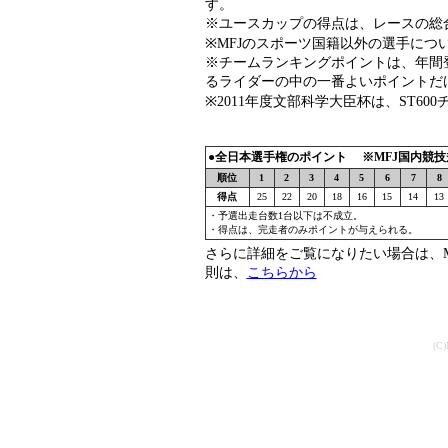
す。
※ユースカップの得点は、レースの総
※MFJのスポーツ国籍以外の選手につ
※チームランキングポイントは、年間
るライダーの中の一番よいポイントだ
※2011年度文部科学大臣杯は、ST6
●全日本選手権のポイント ※MFJ国内競技規
順位
1
2
3
4
5
6
7
8
得点
25
22
20
18
16
15
14
13
・予選出走台数1台以下は不成立。
・得点は、完走者のみポイントが与えられる。
さらに詳細をご覧になりたい場合は、M
則は、
こちらから
(C)