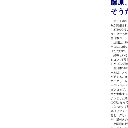
藤原
そう
オートポリ
みが開催され
ST600ク
ライダーも数
全日本ロード
注目は、19
ースにスポッ
けただけに、
緒戦という
をコンマ5秒
トが1分54
全日本ST6
ームは、ノッ
が始まる。オ
マークし、レ
ースレコード
ダンロップ、
台が進出する
ようとした際
のQ3となっ
になった。3
やはりフォー
ると、グリッ
が、溝付きの
土曜日に行わ