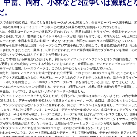
、中冨、岡村、小林など2位争いは激戦と
だ。
スで全日本格式では、初めてとなる2＆4レースがついに開幕した。全日本ロードレース選手権は、ST
、4輪の最高峰フォーミュラ・ニッポンとの競演が阿蘇の雄大な自然をバックに行われる。
ラスは、全日本ロードレース一の激戦区と言われており、世界を経験したライダー、全日本チャンピオ
多く参戦しており、世界的にもハイレベルなレースが繰り広げられている。本来ならば、4月上旬に
レースだが、東日本大震災の影響で中止となったため、今回がST600クラスの開幕戦となっている。
98年から世界を舞台に活躍、今シーズンはアジア選手権にフル参戦している藤原克昭が14年ぶりに
ト参戦してきたことだ。藤原は、5月1日に行われたアジア選手権開幕戦でダブルウインを達成、そ
今回もトップ争いに絡んでくることが予想された。
ことで木曜日から練習走行が設けられ、初日からディフェンディングチャンピオンの山口辰也が、コ
も更新する1分54秒8をマークする先制パンチを決めると、金曜日には、アジアチャンピオンのデチャ
秒9をマークし逆襲。レースウイークは、この2人を中心にセッションが進んでいった。
00史上、初めてノックアウト方式で行われた公式予選。これまでJSB1000クラスを戦ったことのある
クアウト方式は慣れたもの。それぞれ、一つでも上のグリッドを手に入れるため、Q1から各ライダ
ートポリスを得意とし、JSB1000クラスのコースレコードを保持している山口は、Q1ではただ一人、
ース1のポールポジションを獲得する。デチャは、2番手につけ、地元の岡村光矩が3番手と健闘し、
を更新。トップ3は、またもピレリタイヤユーザーが独占した。
ブリヂストンとニュータイヤを投入したが、今回もピレリの優位は崩れていないようだ。24台が進出す
Q3と進むと、デチャが1分54秒628という驚速タイムをマーク。一方、山口は、最後のセッションに
、エンジンがかからないトラブルに見舞われる。何とか、エンジンは火を吹き返し、コースインし
てしまう。それでも2番手につけ、レース2は、デチャがポールポジション、山口がセカンドグリッド
番手には、やはり岡本が続き、レース1に続き、レース2も同じ顔ぶれがフロントロウに並んだ。開幕
ミュラ・ニッポンとの2&4レースでJSB1000クラスが行われ、4輪タイヤのラバー（タイヤカス）が
プが落ちる現象が起きていた。今回は、土曜日からフォーミュラ・ニッポンが走り始め、その影響
プロダクションタイヤを使うST600クラスは、それほどの影響はなかったようだ。
れたレース1では、スタート直後に山口とデチャ、そして岡村が接触。デチャが転倒するアクシデ