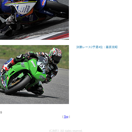
決勝レース2予選4位：藤原克昭
c)
|
Top
|
(C)MFJ. All rights reserved.