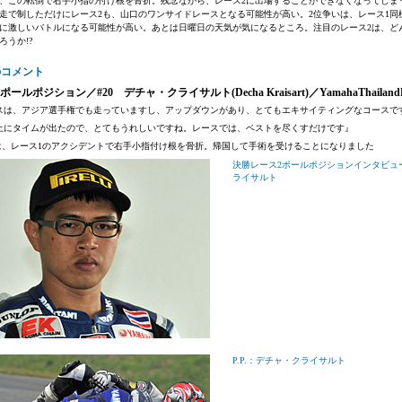
、この転倒で右手小指の付け根を骨折。残念ながら、レース2に出場することができなくなってしま
走で制しただけにレース2も、山口のワンサイドレースとなる可能性が高い。2位争いは、レース1同
に激しいバトルになる可能性が高い。あとは日曜日の天気が気になるところ。注目のレース2は、ど
ろうか!?
のコメント
ルポジション／#20 デチャ・クライサルト(Decha Kraisart)／YamahaThailandRa
スは、アジア選手権でも走っていますし、アップダウンがあり、とてもエキサイティングなコースで
上にタイムが出たので、とてもうれしいですね。レースでは、ベストを尽くすだけです』
は、レース1のアクシデントで右手小指付け根を骨折。帰国して手術を受けることになりました
決勝レース2ポールポジションインタビュ
ライサルト
P.P.：デチャ・クライサルト