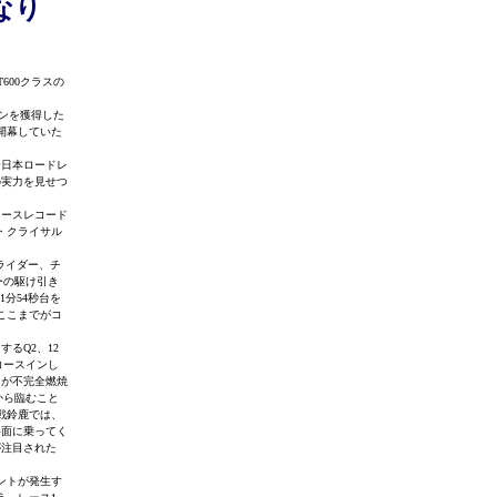
なり
600クラスの
ンを獲得した
開幕していた
全日本ロードレ
の実力を見せつ
ースレコード
・クライサル
ライダー、チ
ーの駆け引き
1分54秒台を
ここまでがコ
るQ2、12
コースインし
たが不完全燃焼
から臨むこと
戦鈴鹿では、
路面に乗ってく
が注目された
ントが発生す