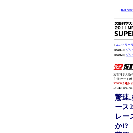
|
Rd1 SU
|
エントリー
[Race1]
|
グリ
[Race2]
|
グリ
文部科学大臣杯 
主催:オートポリ
ST600予選レ
DATE::2011-06
驚速
ース
レー
か!?