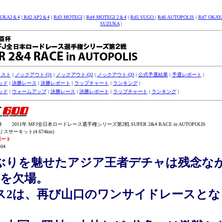
ZUKA2＆4
|
Rd2 AP2＆4
|
Rd3 MOTEGI
|
Rd4 MOTEGI 2＆4
|
Rd5 SUGO
|
Rd6 AUTOPOLIS
|
Rd7 OKA
SUZUKA
|
リスト
|
ノックアウト-Q1
|
ノックアウト-Q2
|
ノックアウト-Q3
|
公式予選結果
|
予選レポート
|
ッド
|
決勝レース
|
決勝レポート
|
ラップチャート
|
ランキング
|
ッド
|
ウォームアップ
|
決勝レース
|
決勝レポート
|
ラップチャート
|
ランキング
|
2011年 MFJ全日本ロードレース選手権シリーズ第2戦 SUPER 2&4 RACE in AUTOPOLIS
スサーキット(4.674km)
ポート
-04
ぶりを魅せたアジア王者デチャは残念な
2を欠場。
ス2は、再び山口のワンサイドレースとな