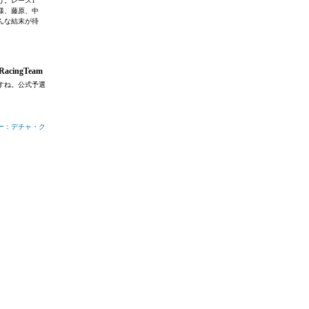
う。レース1
様、藤原、中
んな結末が待
cingTeam
すね。公式予選
ー：デチャ・ク