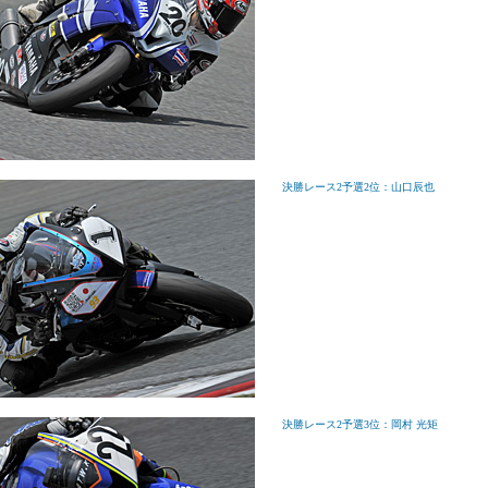
決勝レース2予選2位：山口辰也
決勝レース2予選3位：岡村 光矩