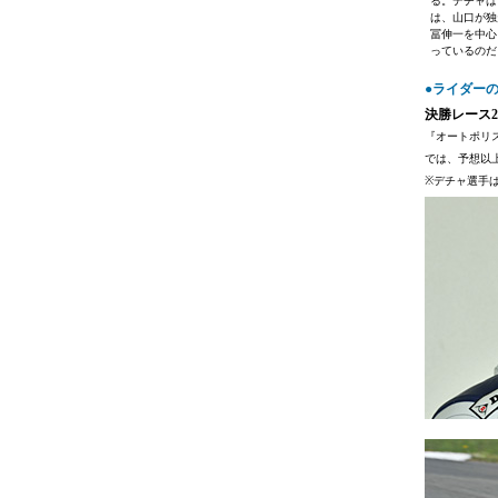
る。デチャは
は、山口が独
冨伸一を中心
っているのだ
●ライダー
決勝レース2ポー
『オートポリ
では、予想以
※デチャ選手