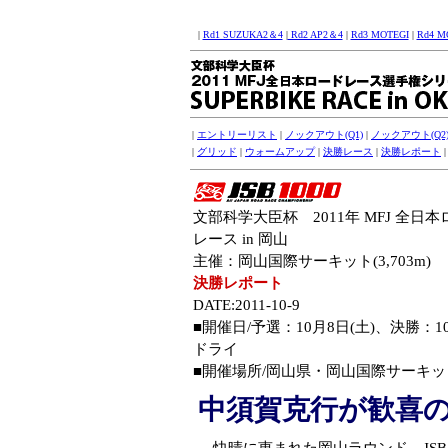
|
Rd1 SUZUKA2＆4
|
Rd2 AP2＆4
|
Rd3 MOTEGI
|
Rd4 M
|
エントリーリスト
|
ノックアウト(Q1)
|
ノックアウト(Q2
|
グリッド
|
ウォームアップ
|
決勝レース
|
決勝レポート
文部科学大臣杯 2011年 MFJ 全
レース in 岡山
主催：岡山国際サーキット(3,703m)
決勝レポート
DATE:2011-10-9
■開催日/予選：10月8日(土)、決勝：
ドライ
■開催場所/岡山県・岡山国際サーキット(3
中須賀克行が歓喜