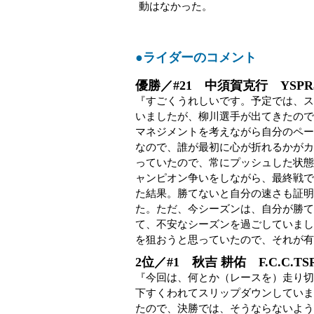
動はなかった。
●ライダーのコメント
優勝／#21 中須賀克行 YSPRaci
『すごくうれしいです。予定では、ス
いましたが、柳川選手が出てきたので
マネジメントを考えながら自分のペー
なので、誰が最初に心が折れるかがカ
っていたので、常にプッシュした状態
ャンピオン争いをしながら、最終戦で
た結果。勝てないと自分の速さも証明
た。ただ、今シーズンは、自分が勝て
て、不安なシーズンを過ごしていまし
を狙おうと思っていたので、それが有
2位／#1 秋吉 耕佑 F.C.C.TSR
『今回は、何とか（レースを）走り切
下すくわれてスリップダウンしていま
たので、決勝では、そうならないよう