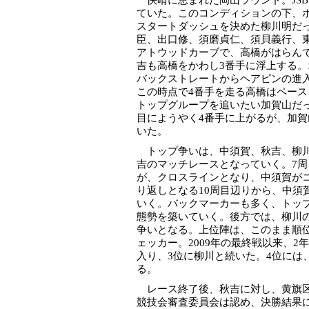
快晴に恵まれた岡山ラウンド。JSB1
ていた。このコンディションの下、
スタートダッシュを決めた柳川明だ
臣、出口修、須磨貞仁、須貝義行、
アトウッドカーブで、高橋がはらん
吉も高橋をかわし3番手に浮上する。
バックストレートからヘアピンの進
この時点で4番手を走る高橋はペー
トップグループを追いたい加賀山だ
目にようやく4番手に上がるが、加
いた。
トップ争いは、中須賀、秋吉、柳川
吉のマッチレースとなっていく。7
が、クロスラインとなり、中須賀が
り返しとなる10周目辺りから、中須
いく。バックマーカーも多く、トッ
態勢を築いていく。後方では、柳川の
争いとなる。上位陣は、このまま順
ェッカー。2009年の最終戦以来、2
入り、3位に柳川と続いた。4位には
る。
レース終了後、秋吉に対し、黄旗区
競技会審査委員会は認め、決勝結果