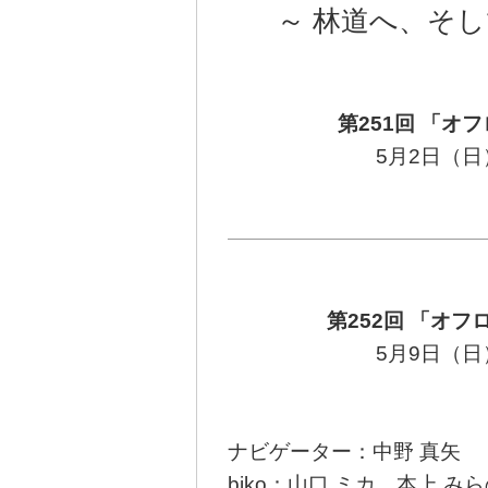
～ 林道へ、そ
第251回 「
5月2日（
第252回 「オ
5月9日（
ナビゲーター：中野 真矢
biko：山口 ミカ 本上 み