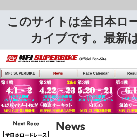
このサイトは全日本ロ
カイブです。最新
MFJ SUPERBIKE ALL
MFJ SUPERBIKE
News
Race Calendar
Resul
JAPAN ROAD RACE
CHAMPIONSHIP - Offical
Fan-Site
Next Race