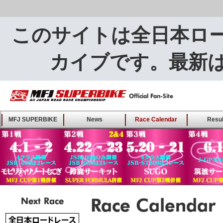
このサイトは全日本ロ
カイブです。最新
MFJ SUPERBIKE ALL
MFJ SUPERBIKE
News
Race Calendar
Resul
JAPAN ROAD RACE
CHAMPIONSHIP - Offical
Fan-Site
Next Race