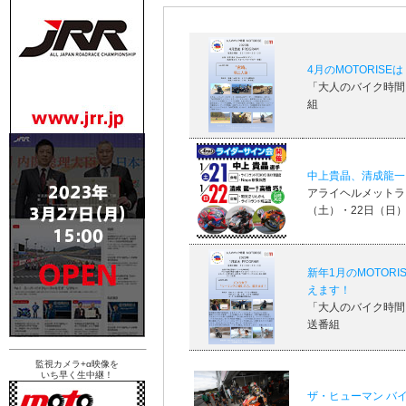
4月のMOTORISE
「大人のバイク時間 M
組
中上貴晶、清成龍一
アライヘルメットライ
（土）・22日（日）
新年1月のMOTOR
えます！
「大人のバイク時間 M
送番組
監視カメラ+α映像を
いち早く生中継！
ザ・ヒューマン バ