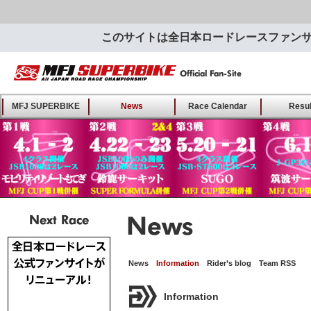
このサイトは全日本ロードレースファン
MFJ SUPERBIKE ALL
MFJ SUPERBIKE
News
Race Calendar
Resul
JAPAN ROAD RACE
CHAMPIONSHIP - Offical
Fan-Site
Next Race
News･･･全日本ロードレ
News
Information
Rider’s blog
Team RSS
Information