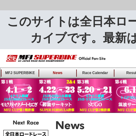
このサイトは全日本ロ
カイブです。最新
MFJ SUPERBIKE ALL
MFJ SUPERBIKE
News
Race Calendar
Resul
JAPAN ROAD RACE
CHAMPIONSHIP - Offical
Fan-Site
Next Race