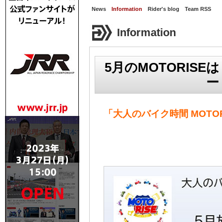
News
Information
Rider's blog
Team RSS
Information
5月のMOTORIS
ー
「大人のバイク時間 MOTOR