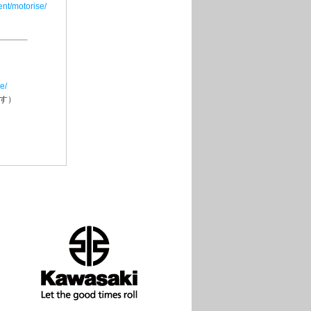
ent/motorise/
e/
ます）