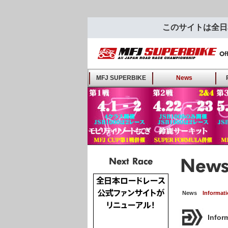
このサイトは全日
MFJ SUPERBIKE ALL
MFJ SUPERBIKE
News
JAPAN ROAD RACE
CHAMPIONSHIP - Offi
Fan-Site
Next Race
News
Informat
Infor