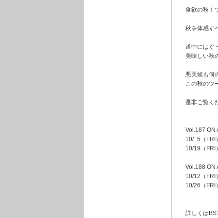
食欲の秋！
秋を体感す
道中にはぐ
美味しい秋
悪天候も何
この秋のツ
是非ご覧く
Vol.187 ON 
10/
0
5（FRI）
10/19（FR
Vol.188 ON 
10/12（FRI）
10/26（FR
詳しくはBS