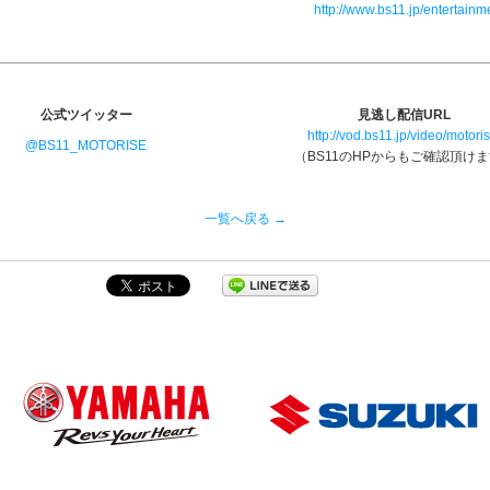
http://www.bs11.jp/entertainm
公式ツイッター
見逃し配信URL
http://vod.bs11.jp/video/motoris
@BS11_MOTORISE
（BS11のHPからもご確認頂け
一覧へ戻る →