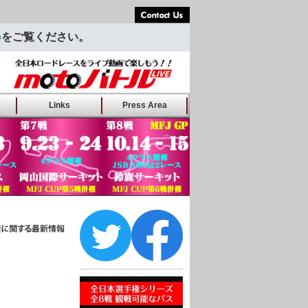
Contact Us
p
をご覧ください。
バトルLIVE
Links
Press Area