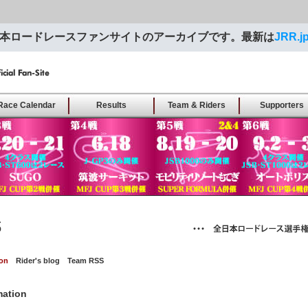
本ロードレースファンサイトのアーカイブです。最新は
JRR.j
moto
Race Calendar
Results
Team & Riders
Supporters
cal
ion
Rider's blog
Team RSS
mation