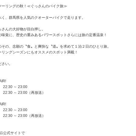
ツーリングの秋！≪ぐっさんのバイク旅≫
べく、群馬県を人気のクオーターバイクで走ります。
っさんの大好物が目白押し。
の味覚に、歴史の重みあるパワースポットさらには旅の定番温泉！
のその、念願の〝食〟と爽快な〝道〟を求めて１泊２日のひとり旅。
ーリングシーズンにもオススメのスポット満載！
ださい。
AIR!
 22:30 ～ 23:00
I） 22:30 ～ 23:00（再放送）
AIR!
 22:30 ～ 23:00
I） 22:30 ～ 23:00（再放送）
11公式サイトで