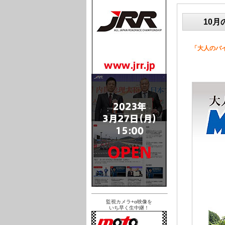
10月
「大人のバイ
監視カメラ+α映像を
いち早く生中継！