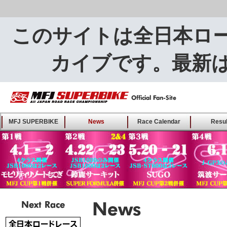
このサイトは全日本ロ
カイブです。最新
MFJ SUPERBIKE ALL
MFJ SUPERBIKE
News
Race Calendar
Resul
JAPAN ROAD RACE
CHAMPIONSHIP - Offical
Fan-Site
Next Race