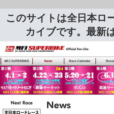
このサイトは全日本ロ
カイブです。最新
MFJ SUPERBIKE ALL
MFJ SUPERBIKE
News
Race Calendar
Resul
JAPAN ROAD RACE
CHAMPIONSHIP - Offical
Fan-Site
Next Race