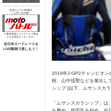
監視カメラ+α映像を
いち早く生中継！
※通信環境によりディレイ配信
となる場合がございます。
全日本ロードレースを
LIVE動画で楽しもう！
2019年J-GP2チャンピオ
樹、山中琉聖などを輩出している
シップ (以下、ムサシスカ
「ムサシスカラシップ」は
を務め、坂田氏を始め、全