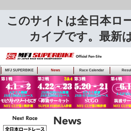
このサイトは全日本ロ
カイブです。最新
MFJ SUPERBIKE ALL
MFJ SUPERBIKE
News
Race Calendar
Resul
JAPAN ROAD RACE
CHAMPIONSHIP - Offical
Fan-Site
Next Race