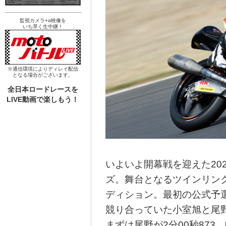
監視カメラ+α映像を
いち早く生中継！
※通信環境によりディレイ配信
となる場合がございます。
全日本ロードレースを
LIVE動画で楽しもう！
いよいよ開幕戦を迎えた20
ズ。舞台となるツインリン
ディション。最初の公式予選
競り合っていた小室旭と尾
まずは尾野が2分00秒873