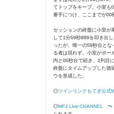
てトップをキープ。小室も00
番手につけ、ここまでが00
セッションの終盤に小室が
して1分59秒889を叩き
ったが、唯一の59秒台と
る者は現れず、小室がポー
内と00秒台で続き、2列目
終盤にタイムアップした徳
ウを形成した。
◎
ツインリンクもてぎ公式
◎
MFJ Live CHANNEL
〜 
られます