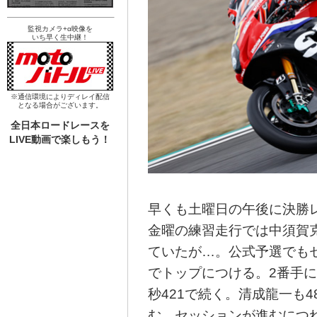
監視カメラ+α映像を
いち早く生中継！
※通信環境によりディレイ配信
となる場合がございます。
全日本ロードレースを
LIVE動画で楽しもう！
早くも土曜日の午後に決勝レ
金曜の練習走行では中須賀
ていたが…。公式予選でもセ
でトップにつける。2番手に
秒421で続く。清成龍一も4
む。セッションが進むにつ