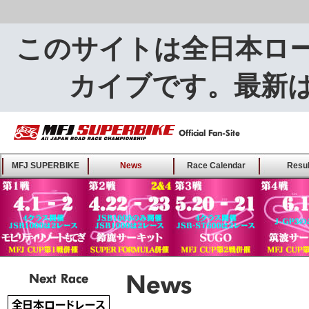
このサイトは全日本ロ
カイブです。最新
MFJ SUPERBIKE ALL
MFJ SUPERBIKE
News
Race Calendar
Resul
JAPAN ROAD RACE
CHAMPIONSHIP - Offical
Fan-Site
Next Race