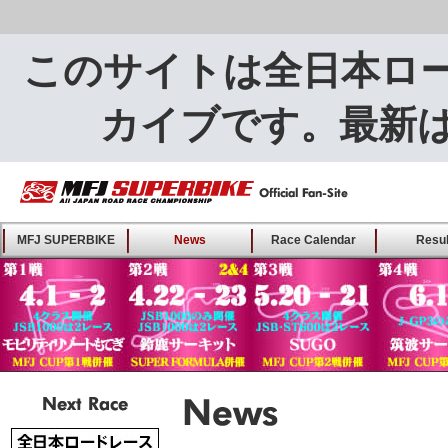
このサイトは全日本ロ
カイブです。最新
MFJ SUPERBIKE ALL
MFJ SUPERBIKE
News
Race Calendar
Resul
JAPAN ROAD RACE
CHAMPIONSHIP - Offical
Fan-Site
Next Race