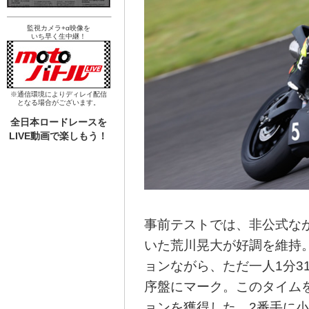
監視カメラ+α映像を
いち早く生中継！
※通信環境によりディレイ配信
となる場合がございます。
全日本ロードレースを
LIVE動画で楽しもう！
事前テストでは、非公式なが
いた荒川晃大が好調を維持
ョンながら、ただ一人1分31
序盤にマーク。このタイム
ョンを獲得した。2番手に小