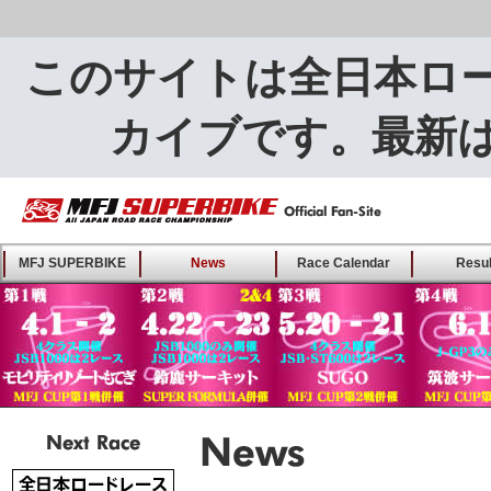
このサイトは全日本ロ
カイブです。最新
MFJ SUPERBIKE ALL
MFJ SUPERBIKE
News
Race Calendar
Resul
JAPAN ROAD RACE
CHAMPIONSHIP - Offical
Fan-Site
Next Race