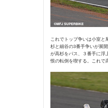
これでトップ争いは小室と
杉と細谷の3番手争いが展
が高杉をパス、３番手に浮上
恨の転倒を喫する。これで