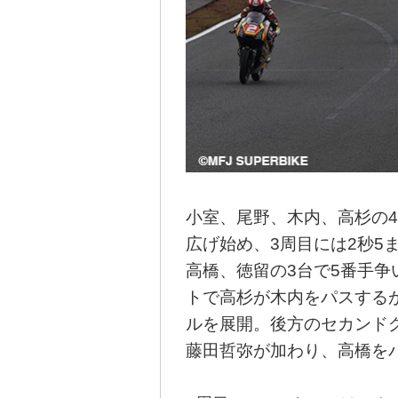
小室、尾野、木内、高杉の
広げ始め、3周目には2秒5
高橋、徳留の3台で5番手争
トで高杉が木内をパスする
ルを展開。後方のセカンド
藤田哲弥が加わり、高橋を