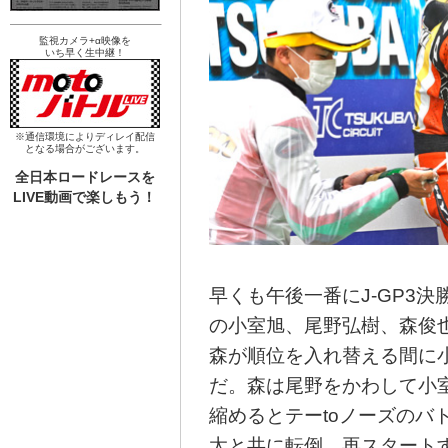
監視カメラ+α映像を
いち早く生中継！
※通信環境によりディレイ配信
となる場合がございます。
全日本ロードレースを
LIVE動画で楽しもう！
早くも午後一番にJ-GP3
の小室旭、尾野弘樹、森俊
森が順位を入れ替える間に
だ。森は尾野をかわして小室
縮めるとテーtoノーズのバ
太と共に転倒、再スタート