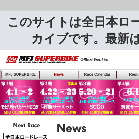
このサイトは全日本ロ
カイブです。最新
MFJ SUPERBIKE ALL
MFJ SUPERBIKE
News
Race Calendar
Resul
JAPAN ROAD RACE
CHAMPIONSHIP - Offical
Fan-Site
Next Race