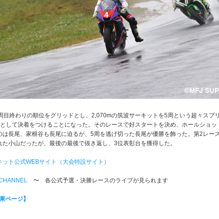
周目終わりの順位をグリッドとし、2,070mの筑波サーキットを5周という超々スプ
スとして決着をつけることになった。そのレースで好スタートを決め、ホールショッ
のは長尾、家根谷も長尾に迫るが、5周を逃げ切った長尾が優勝を飾った。第2レー
れた小山だったが、最後の最後で抜き返し、3位表彰台を獲得した。
キット公式WEBサイト（大会特設サイト）
e CHANNEL
〜 各公式予選・決勝レースのライブが見られます
果ページ】