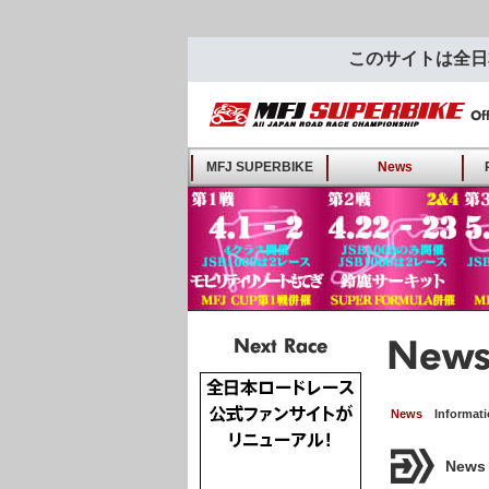
このサイトは全日
MFJ SUPERBIKE ALL
MFJ SUPERBIKE
News
JAPAN ROAD RACE
CHAMPIONSHIP - Offi
Fan-Site
Next Race
News
Informat
News