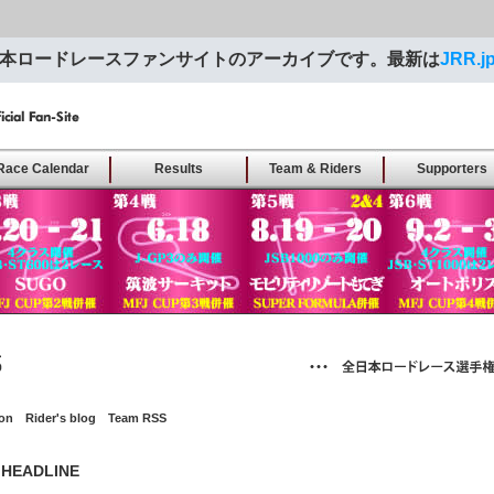
本ロードレースファンサイトのアーカイブです。最新は
JRR.j
moto
Race Calendar
Results
Team & Riders
Supporters
cal
ion
Rider's blog
Team RSS
 HEADLINE