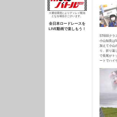
※通信環境によりディレイ配信
となる場合がございます。
全日本ロードレースを
LIVE動画で楽しもう！
ST600
小山知良は
加えて小山
り、折り返
で長尾がト
ートでハイ