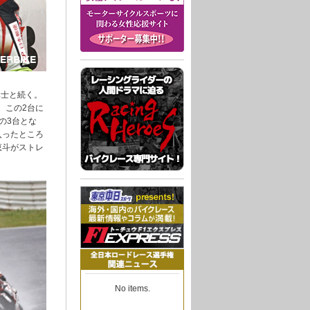
隼士と続く。
、この2台に
の3台とな
入ったところ
恵斗がストレ
No items.