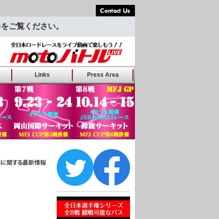
Contact Us
p
をご覧ください。
バトルLIVE
Links
Press Area