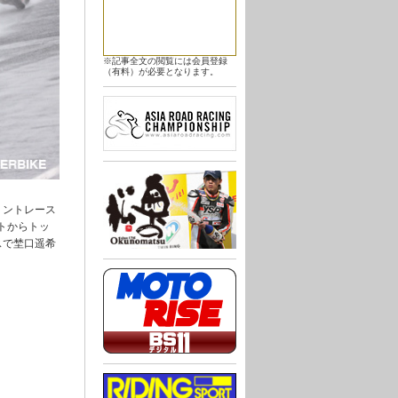
※記事全文の閲覧には会員登録
（有料）が必要となります。
リントレース
トからトッ
スで埜口遥希