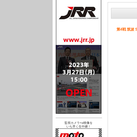
第4戦 筑波 
監視カメラ+α映像を
いち早く生中継！