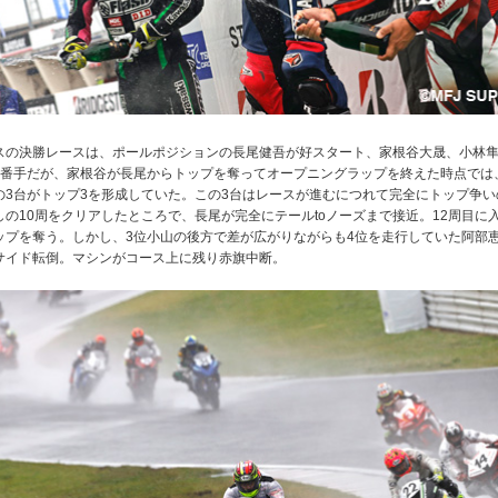
クラスの決勝レースは、ポールポジションの長尾健吾が好スタート、家根谷大晟、小林
5番手だが、家根谷が長尾からトップを奪ってオープニングラップを終えた時点では
の3台がトップ3を形成していた。この3台はレースが進むにつれて完全にトップ争い
しの10周をクリアしたところで、長尾が完全にテールtoノーズまで接近。12周目に
ップを奪う。しかし、3位小山の後方で差が広がりながらも4位を走行していた阿部
サイド転倒。マシンがコース上に残り赤旗中断。