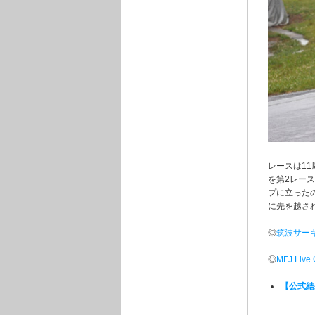
レースは11
を第2レー
プに立った
に先を越さ
◎
筑波サー
◎
MFJ Liv
【公式結