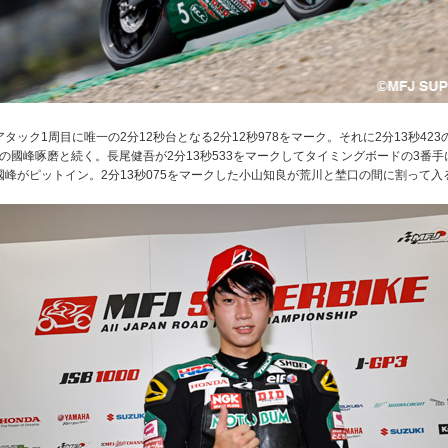
タック1周目に唯一の2分12秒台となる2分12秒978をマーク。それに2分13秒42
35の國峰啄磨と続く。長尾健吾が2分13秒533をマークしてタイミングボードの3番
國峰がピットイン。2分13秒075をマークした小山知良が荒川と埜口の間に割って入