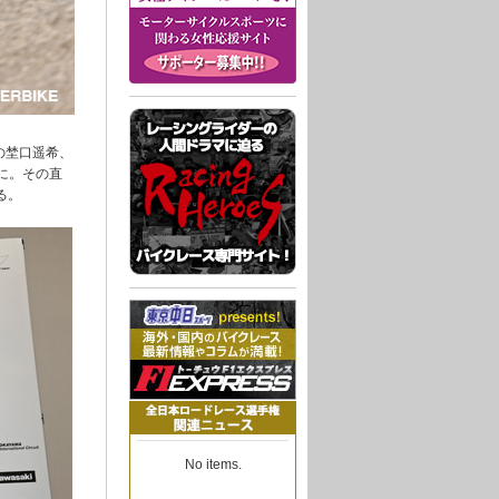
3の埜口遥希、
手に。その直
る。
No items.