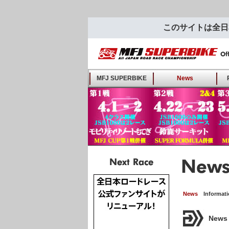
このサイトは全日
MFJ SUPERBIKE ALL
MFJ SUPERBIKE
News
JAPAN ROAD RACE
CHAMPIONSHIP - Offi
Fan-Site
Next Race
News
Informat
News