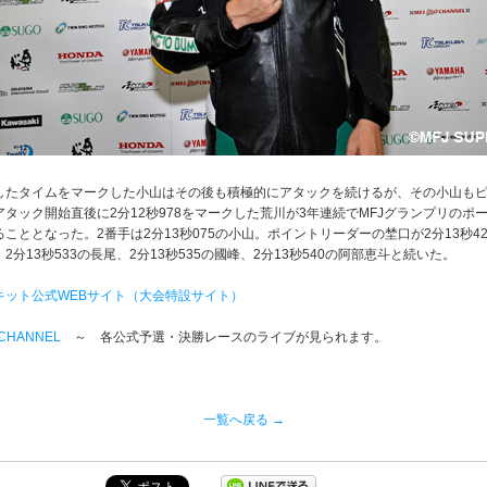
したタイムをマークした小山はその後も積極的にアタックを続けるが、その小山も
タック開始直後に2分12秒978をマークした荒川が3年連続でMFJグランプリのポ
こととなった。2番手は2分13秒075の小山。ポイントリーダーの埜口が2分13秒42
2分13秒533の長尾、2分13秒535の國峰、2分13秒540の阿部恵斗と続いた。
キット公式WEBサイト（大会特設サイト）
e CHANNEL
～ 各公式予選・決勝レースのライブが見られます。
一覧へ戻る →