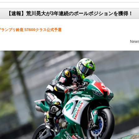
【速報】荒川晃大が3年連続のポールポジションを獲得！
Jグランプリ鈴鹿 ST600クラス公式予選
News