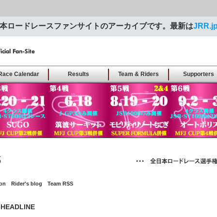
本ロードレースファンサイトのアーカイブです。最新は
JRR.j
moto
Race Calendar
Results
Team & Riders
Supporters
cal
ion
Rider's blog
Team RSS
 HEADLINE