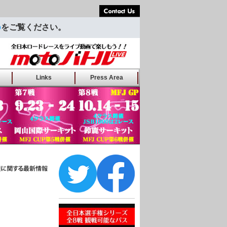
Contact Us
p
をご覧ください。
バトルLIVE
Links
Press Area