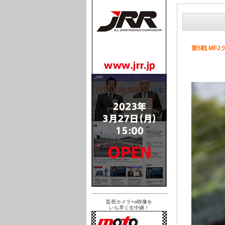
第5戦 MF
監視カメラ+α映像を
いち早く生中継！