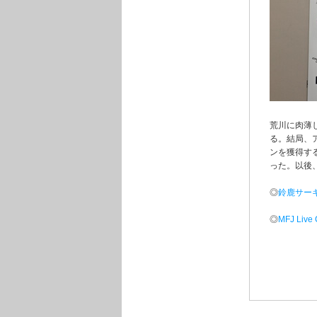
荒川に肉薄
る。結局、ア
ンを獲得する
った。以後、
◎
鈴鹿サー
◎
MFJ Liv