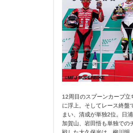
12周目のスプーンカーブ立
に浮上。そしてレース終盤
まい、清成が単独2位。日
加賀山、岩田悟も単独での
戦した大久保光は、柳川明、