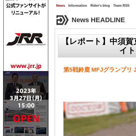
News
Information
Rider's blog
Team RSS
News HEADLINE
【レポート】中須賀
イト
第5戦鈴鹿 MFJグランプリ J