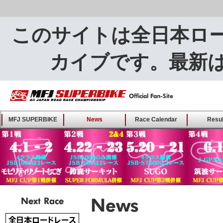
このサイトは全日本ロ
カイブです。最新
MFJ SUPERBIKE ALL
MFJ SUPERBIKE
News
Race Calendar
Resul
JAPAN ROAD RACE
CHAMPIONSHIP - Offical
Fan-Site
Next Race