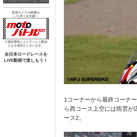
監視カメラ+α映像を
いち早く生中継！
※通信環境によりディレイ配信
となる場合がございます。
全日本ロードレースを
LIVE動画で楽しもう！
1コーナーから最終コーナ
ら西コース上空には雨雲が広
ース2。