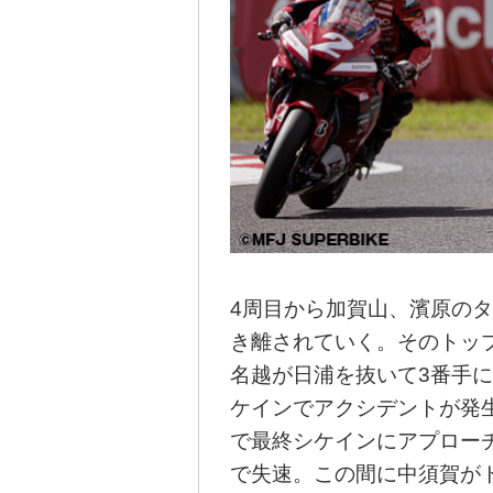
4周目から加賀山、濱原の
き離されていく。そのトッ
名越が日浦を抜いて3番手
ケインでアクシデントが発
で最終シケインにアプロー
で失速。この間に中須賀が