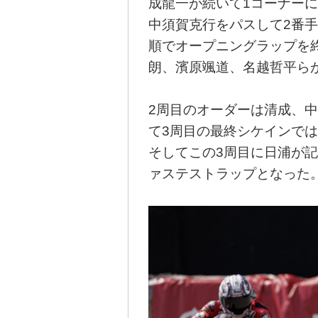
成龍一が続いて1コーナー
中須賀克行をパスして2番
順でオープニングラップを
朗、濱原颯道、名越哲平ら
2周目のオーダーは清成、
て3周目の最終シケインで
そしてこの3周目に日浦が記
ァステストラップとなった