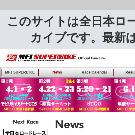
このサイトは全日本ロ
カイブです。最新
MFJ SUPERBIKE ALL
MFJ SUPERBIKE
News
Race Calendar
Resul
JAPAN ROAD RACE
CHAMPIONSHIP - Offical
Fan-Site
Next Race