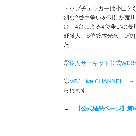
トップチェッカーは小山と
烈な2番手争いを制した荒川
台。4台による4位争いは長
野勝人、8位鈴木光来、9位
た。
◎
鈴鹿サーキット公式WE
◎
MFJ Live CHANNEL
～ 
られます。
→
【公式結果ページ】第5