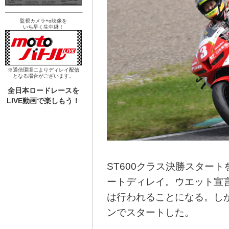
監視カメラ+α映像を
いち早く生中継！
※通信環境によりディレイ配信
となる場合がございます。
全日本ロードレースを
LIVE動画で楽しもう！
ST600クラス決勝スター
ートディレイ。ウエット宣言
は行われることになる。し
ンでスタートした。