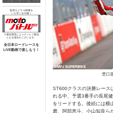
監視カメラ+α映像を
いち早く生中継！
※通信環境によりディレイ配信
となる場合がございます。
全日本ロードレースを
LIVE動画で楽しもう！
埜口
ST600クラスの決勝レー
れる中、予選3番手の長尾
をリードする。後続には横
磨、阿部恵斗、小山知良ら