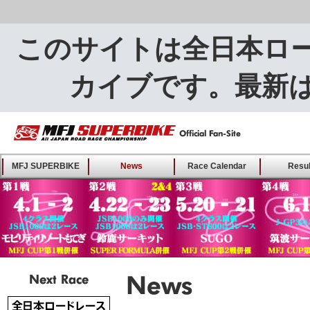
このサイトは全日本ロ
カイブです。最新
MFJ SUPERBIKE ALL
MFJ SUPERBIKE
News
Race Calendar
Resul
JAPAN ROAD RACE
CHAMPIONSHIP - Offical
Fan-Site
Next Race