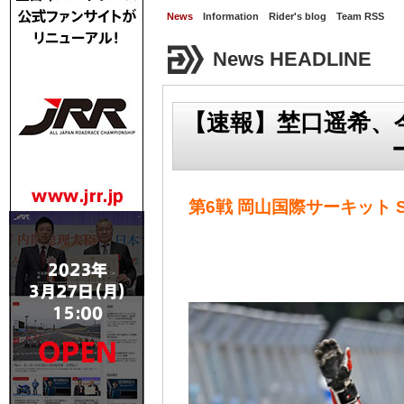
News
Information
Rider's blog
Team RSS
News HEADLINE
【速報】埜口遥希、
第6戦 岡山国際サーキット 