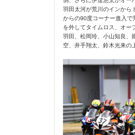
倒、さらに伊達悠太がオー
羽田太河が荒川のインから
からの90度コーナー進入
を外してタイムロス、オー
羽田、松岡玲、小山知良、
空、井手翔太、鈴木光来の上