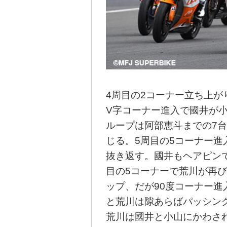
4周目の2コーナー立ち上
V字コーナー進入で國井が
ループは阿部恵斗までの7
じる。5周目の5コーナー進
抜き返す。國井もヘアピン
目の5コーナーで荒川が再
ップ、だが90度コーナー
と荒川は隙あらばパッシン
荒川は國井と小山にかわさ