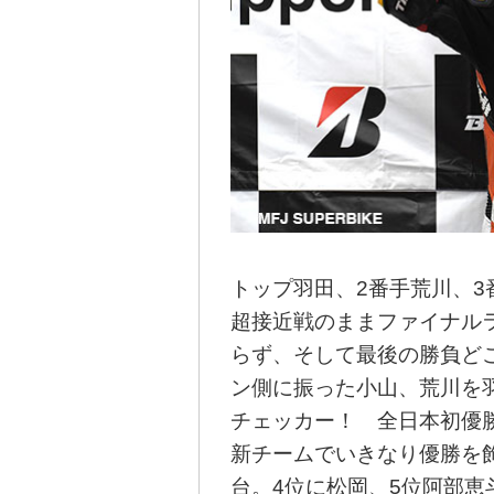
トップ羽田、2番手荒川、3番
超接近戦のままファイナル
らず、そして最後の勝負ど
ン側に振った小山、荒川を
チェッカー！ 全日本初優
新チームでいきなり優勝を
台。4位に松岡、5位阿部恵