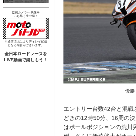
監視カメラ+α映像を
いち早く生中継！
※通信環境によりディレイ配信
となる場合がございます。
全日本ロードレースを
LIVE動画で楽しもう！
優勝
エントリー台数42台と混戦
どきの12時50分、16周
はポールポジションの荒川