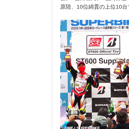
原陸、10位綿貫の上位10