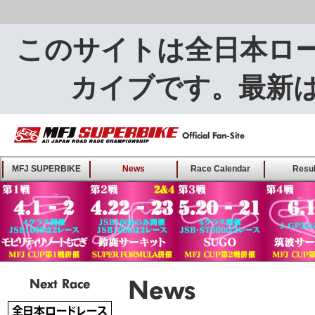
このサイトは全日本ロ
カイブです。最新
MFJ SUPERBIKE ALL
MFJ SUPERBIKE
News
Race Calendar
Resul
JAPAN ROAD RACE
CHAMPIONSHIP - Offical
Fan-Site
Next Race