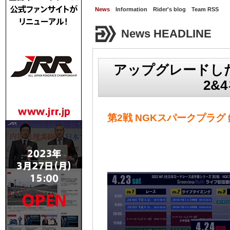
News
Information
Rider's blog
Team RSS
News HEADLINE
アップグレードした「G
2&
第2戦 NGKスパークプラグ 