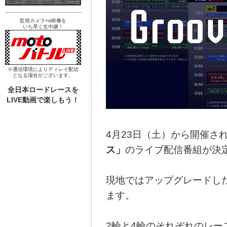
監視カメラ+α映像を
いち早く生中継！
※通信環境によりディレイ配信
となる場合がございます。
全日本ロードレースを
LIVE動画で楽しもう！
4月23日（土）から開催さ
ス」
のライブ配信番組が決
現地ではアップグレードし
ます。
2輪と4輪のそれぞれのレ