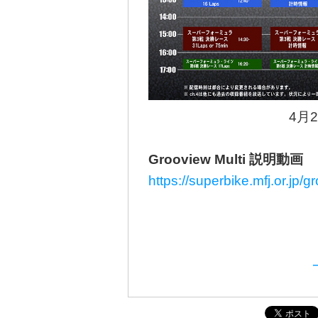
4月
Grooview Multi 説明動画
https://superbike.mfj.or.jp/g