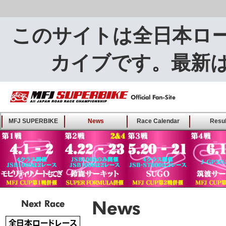
このサイトは全日本ロ
カイブです。最新
MFJ SUPERBIKE ALL
MFJ SUPERBIKE
News
Race Calendar
Resul
JAPAN ROAD RACE
CHAMPIONSHIP - Offical
Fan-Site
Next Race