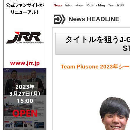
News
Information
Rider's blog
Team RSS
News HEADLINE
タイトルを狙うJ-
S
Team Plusone 2023