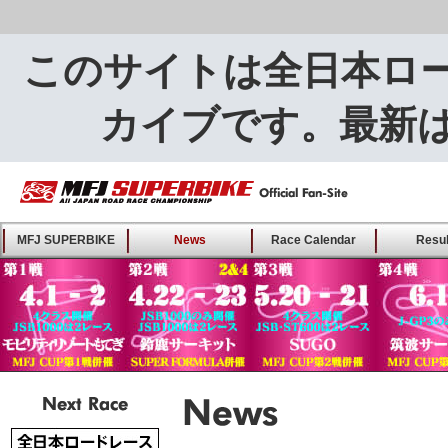
このサイトは全日本ロ
カイブです。最新
MFJ SUPERBIKE ALL
MFJ SUPERBIKE
News
Race Calendar
Resul
JAPAN ROAD RACE
CHAMPIONSHIP - Offical
Fan-Site
Next Race