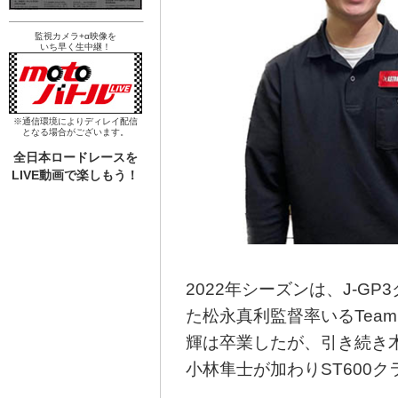
監視カメラ+α映像を
いち早く生中継！
※通信環境によりディレイ配信
となる場合がございます。
全日本ロードレースを
LIVE動画で楽しもう！
2022年シーズンは、J-G
た松永真利監督率いるTeam 
輝は卒業したが、引き続き木
小林隼士が加わりST600