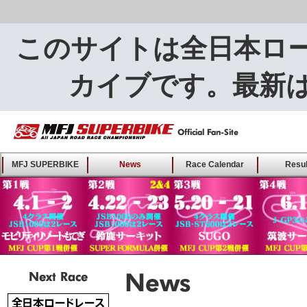
このサイトは全日本ロ
カイブです。最新
MFJ SUPERBIKE ALL
MFJ SUPERBIKE
News
Race Calendar
Resul
JAPAN ROAD RACE
CHAMPIONSHIP - Offical
Fan-Site
Next Race