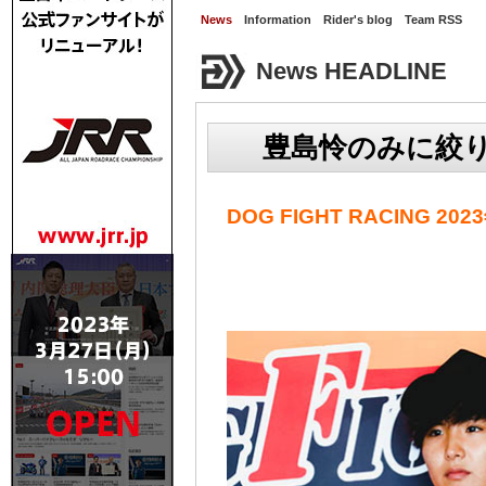
News
Information
Rider's blog
Team RSS
News HEADLINE
豊島怜のみに絞り
DOG FIGHT RACING 2