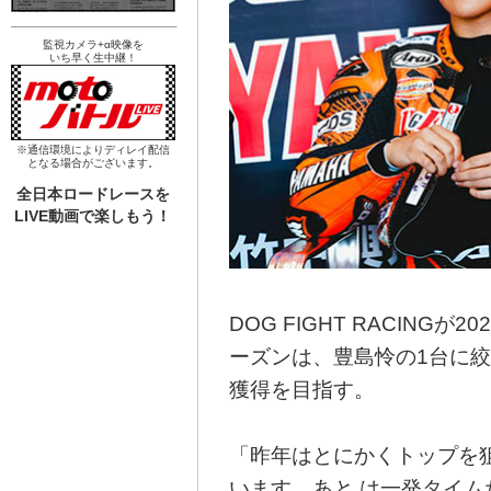
監視カメラ+α映像を
いち早く生中継！
※通信環境によりディレイ配信
となる場合がございます。
全日本ロードレースを
LIVE動画で楽しもう！
DOG FIGHT RACIN
ーズンは、豊島怜の1台に絞
獲得を目指す。
「昨年はとにかくトップを
います。あと は一発タイ