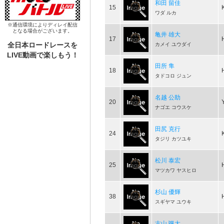
和田 留佳
15
ワダ ルカ
※通信環境によりディレイ配信
となる場合がございます。
亀井 雄大
17
全日本ロードレースを
カメイ ユウダイ
LIVE動画で楽しもう！
田所 隼
18
タドコロ ジュン
名越 公助
20
ナゴエ コウスケ
田尻 克行
24
タジリ カツユキ
松川 泰宏
25
マツカワ ヤスヒロ
杉山 優輝
38
スギヤマ ユウキ
古山 颯太