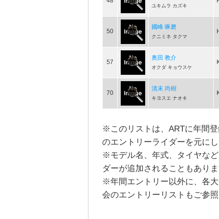
48
ユキムラ カズキ
國峰 啄磨
50
クニミネ タクマ
奥田 教介
57
オクダ キョウスケ
清末 尚樹
70
キヨスエ ナオキ
※このリストは、ARTに年間
のエントリーライダーを元にし
※モデル名、年式、タイヤなど
ダーが追加されることもありま
※年間エントリー以外に、各大
会のエントリーリストもご参照