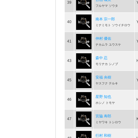
39
フルヤマ ソウタ
南本 宗一郎
40
ミナミモト ソウイチロウ
仲村 優佑
41
ナカムラ ユウスケ
森中 忍
43
モリナカ シノブ
安福 央樹
45
ヤスフク テルキ
星野 知也
46
ホシノ トモヤ
宮脇 寿郎
47
ミヤワキ トシロウ
行村 和樹