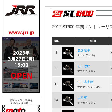
2017 ST600 年間エントリーリス
No.
Rider
名越 哲平
3
ナゴエ テッペイ
前田 恵助
5
マエダ ケイスケ
中山 真太郎
11
ナカヤマ シンタロウ
山元 聖
13
監視カメラ+α映像を
ヤマモト ヒジリ
いち早く生中継！