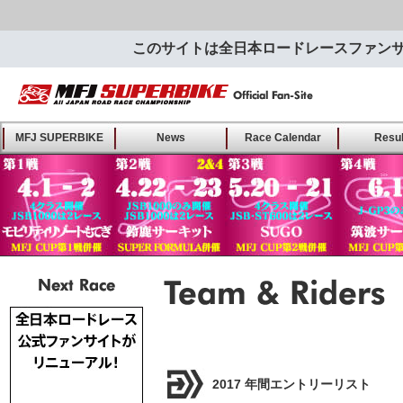
このサイトは全日本ロードレースファン
MFJ SUPERBIKE ALL
MFJ SUPERBIKE
News
Race Calendar
Resul
JAPAN ROAD RACE
CHAMPIONSHIP - Offical
Fan-Site
Next Race
Team & Riders･･
及び選手紹介
2017 年間エントリーリスト