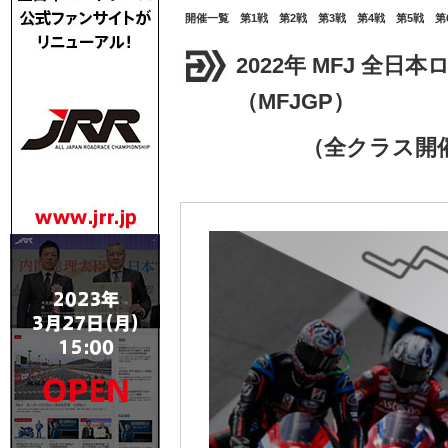
Race Calendar ･･
開催一覧
第1戦
第2戦
第3戦
第4戦
第5戦
第
2022年 MFJ 全
（MFJGP）
（全クラス開催