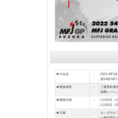
■ 大会名
：
2022 M
第54回 M
■ 開催場所
：
三重県鈴鹿
国際レーシン
■ 開催日程
：
11月5日（
11月6日（
■ 主催
：
ホンダモビ
一般財団法