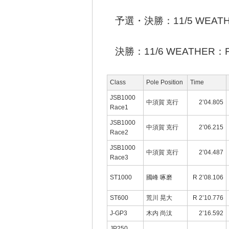
予選・決勝：11/5 WEATH
決勝：11/6 WEATHER：
Class
Pole Position
Time
JSB1000
中須賀 克行
2’04.805
Race1
JSB1000
中須賀 克行
2’06.215
Race2
JSB1000
中須賀 克行
2’04.487
Race3
ST1000
國峰 啄磨
R 2’08.106
ST600
荒川 晃大
R 2’10.776
J-GP3
木内 尚汰
2’16.592
JP250