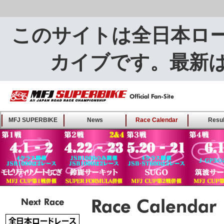
このサイトは全日本ロ
カイブです。最新
MFJ SUPERBIKE ALL
MFJ SUPERBIKE
News
Race Calendar
Resul
JAPAN ROAD RACE
CHAMPIONSHIP - Offical
Fan-Site
Next Race