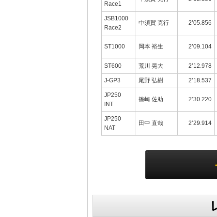
Race1
JSB1000
中須賀 克行
2’05.856
Race2
ST1000
岡本 裕生
2’09.104
ST600
荒川 晃大
2’12.978
J-GP3
尾野 弘樹
2’18.537
JP250
篠崎 佐助
2’30.220
INT
JP250
田中 直哉
2’29.914
NAT