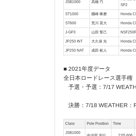
JSB1000
高橋 巧
SP2
ST1000
國峰 啄磨
Honda 
ST600
荒川 晃大
Honda 
J-GP3
山田 誓己
NSF250
JP250 INT
大久保 光
Honda 
JP250 NAT
成田 彬人
Honda 
■ 2021年度データ
全日本ロードレース選手権
予選・予選：7/17 WEATH
決勝：7/18 WEATHER：
Class
Pole Position
Time
JSB1000
中須賀 克行
2’05.606