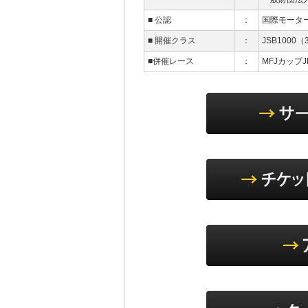
■ 公認
：
国際モーター
■ 開催クラス
：
JSB1000（
■併催レース
：
MFJカップJ